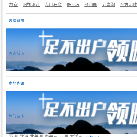
故宫
阳朔漓江
龙门石窟
野三坡
颐和园
九寨沟
东方明珠
选择省市
周边城市
周边景点
本地乡镇
热门城市
曼谷
东京
首尔
吉隆坡
新加坡
巴黎
罗马
伦敦
雅典
斯
圣地亚哥
利马
基多
悉尼
墨尔本
惠灵顿
奥克兰
亚洲
欧洲
北美洲
南美洲
非洲
大洋洲