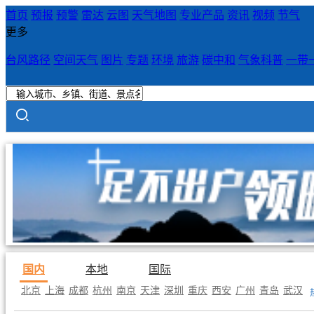
首页
预报
预警
雷达
云图
天气地图
专业产品
资讯
视频
节气
更多
台风路径
空间天气
图片
专题
环境
旅游
碳中和
气象科普
一带
国内
本地
国际
北京
上海
成都
杭州
南京
天津
深圳
重庆
西安
广州
青岛
武汉