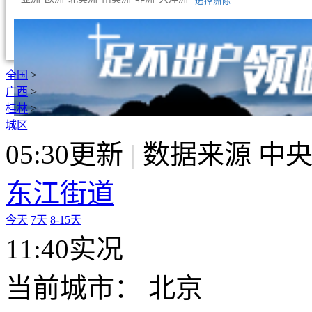
选择洲际
全国
>
广西
>
桂林
>
城区
05:30更新
|
数据来源 中
东江街道
今天
7天
8-15天
11:40实况
当前城市：
北京