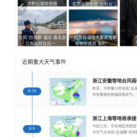
浓积云强势抢镜
北京上空出现“七彩云”
台风“白海豚”逼近 直击浙
一组图告诉你大雾家族都
江各地防台风一...
有哪些成员 谁的“...
近期重大天气事件
浙江安徽等地台风雨
昨天，今年第13号台风“
8-10
华东等地仍有强风雨天气，
浙江上海等地将承接
今后几天，华东地区风雨显
8-9
冷空气与台风“白海豚”共