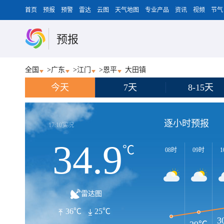
首页
预报
预警
雷达
云图
天气地图
专业产品
资讯
视频
节气
预报
全国
>
广东
>
江门
>
恩平
大田镇
今天
7天
8-15天
逐小时预报
17:10实况
34.9
℃
08时
09时
1
雷达图
36℃
25℃
3