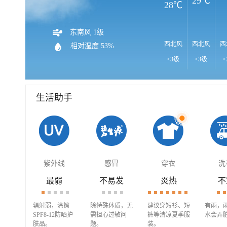
29℃
28℃
东南风 1级
西北风
西北风
西
相对湿度 53%
<3级
<3级
<
生活助手
紫外线
感冒
穿衣
洗
最弱
不易发
炎热
不
辐射弱，涂擦
除特殊体质，无
建议穿短衫、短
有雨，
SPF8-12防晒护
需担心过敏问
裤等清凉夏季服
水会弄
肤品。
题。
装。