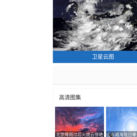
卫星云图
高清图集
北京降雨过后火烧云惊艳
山东威海现日晕