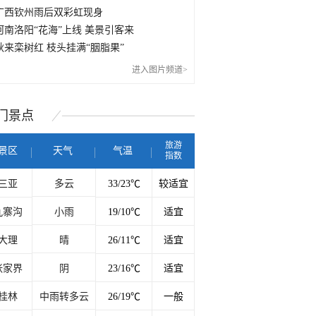
广西钦州雨后双彩虹现身
河南洛阳“花海”上线 美景引客来
秋来栾树红 枝头挂满“胭脂果”
进入图片频道>
门
景点
旅游
景区
天气
气温
指数
三亚
多云
33/23℃
较适宜
九寨沟
小雨
19/10℃
适宜
大理
晴
26/11℃
适宜
张家界
阴
23/16℃
适宜
桂林
中雨转多云
26/19℃
一般