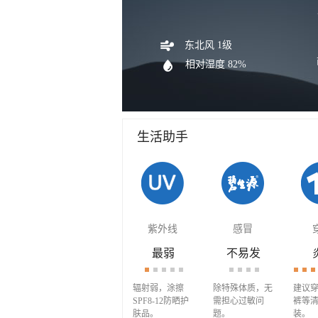
东北风 1级
相对湿度 82%
生活助手
紫外线
感冒
最弱
不易发
辐射弱，涂擦
除特殊体质，无
建议
SPF8-12防晒护
需担心过敏问
裤等
肤品。
题。
装。