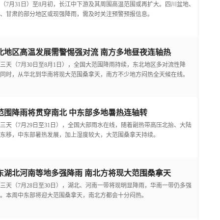
（7月31日）至8月初，长江中下游及其周围高温范围或再扩大。四川盆地、
、甘肃的部分地区或现强降雨，需及时关注预警预报信息。
北地区高温发展需警惕强对流 南方多地昼夜连轴热
三天（7月30日至8月1日），全国大范围降雨持续，东北地区多对流性降
同时，从华北到华南将现大范围桑拿天，南方不少地方闷热全天候在线。
范围降雨将贯穿南北 中东部多地暑热连轴转
三天（7月29日至31日），全国大部雨水在线，随着副热带高压北抬、大陆
东移，中东部暑热发展，加上湿度较大，大范围桑拿天持续。
东湖北河南等地多强降雨 南北方将现大范围桑拿天
三天（7月28日至30日），湖北、河南一带将现明显降雨，华南一带仍多强
。本周中东部将迎大范围桑拿天，南北方都会十分闷热。