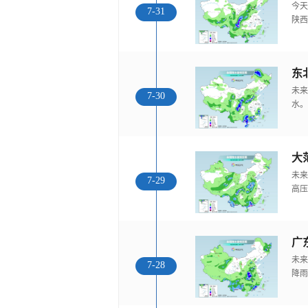
今天
7-31
陕西
东
未来
7-30
水。
大
未来
7-29
高压
广
未来
7-28
降雨