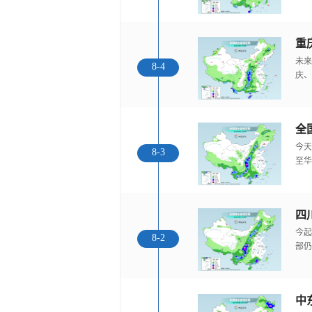
重
未来
8-4
庆、
全
今天
8-3
至华
今起
8-2
部仍
中