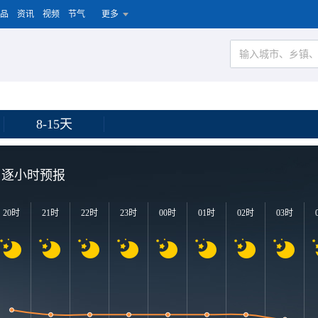
品
资讯
视频
节气
更多
8-15天
逐小时预报
20时
21时
22时
23时
00时
01时
02时
03时