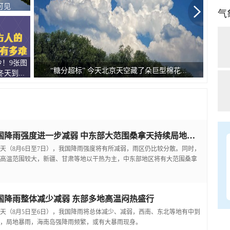
可见
气
！9张图
广西
“糖分超标” 今天北京天空藏了朵巨型棉花...
天到...
我国降雨强度进一步减弱 中东部大范围桑拿天持续局地可超38℃
天（8月6日至7日），我国降雨强度将有所减弱，雨区仍比较分散。同时，
高温范围较大，新疆、甘肃等地以干热为主，中东部地区将有大范围桑拿
国降雨整体减少减弱 东部多地高温闷热盛行
天（8月5日至6日），我国降雨将总体减少、减弱，西南、东北等地有中到
，局地暴雨，海南岛强降雨频繁，或有大暴雨现身。