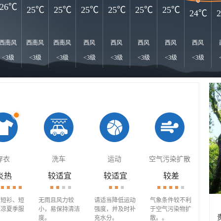
26℃
25℃
25℃
25℃
25℃
25℃
25℃
24℃
西南风
西南风
西南风
西风
西风
西风
西风
西风
<3级
<3级
<3级
<3级
<3级
<3级
<3级
<3级
穿衣
洗车
运动
空气污染扩散
炎热
较适宜
较适宜
较差
穿短衫、短
无雨且风力较
请适当降低运动
气象条件较不利
清凉夏季服
小，易保持清洁
强度，并及时补
于空气污染物扩
度。
充水分。
散。。