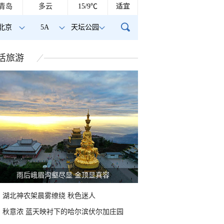
青岛
多云
15/9℃
适宜
北京
5A
天坛公园
活
旅游
雨后峨眉沟壑尽显 金顶显真容
湖北神农架晨雾缭绕 秋色迷人
秋意浓 蓝天映衬下的哈尔滨伏尔加庄园
鸟与荷花同框 可爱值
北京上空现“丁达尔效应”