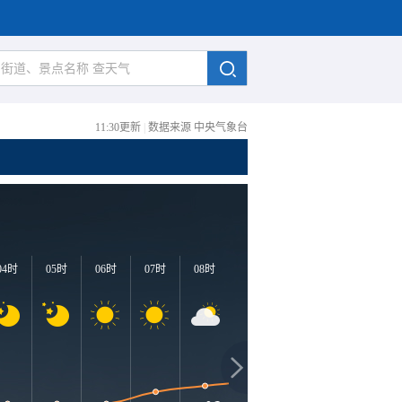
11:30更新
|
数据来源 中央气象台
04时
05时
06时
07时
08时
09时
10时
11时
1
3
31℃
30℃