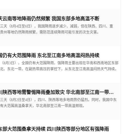
庆云南等地降雨仍然频繁 我国东部多地高温不断
三天（8月4日至6日），我国降雨逐步减少、减弱，但在陕西、四川、重
贵州等地仍然降雨频繁，需防范连续降雨可能引发的次生灾害。
国仍有大范围降雨 东北至江南多地高温闷热持续
（8月3日），全国仍有大范围降雨，强降雨主要出现在华南和西南地区东部
北、东北一带。在副热带高压的掌控下，从东北至江南高温闷热天气持续。
四川陕西等地需警惕降雨叠加致灾 华北南部至江南一带高温频现
三天（8月2日至4日），四川、陕西等地多地雨势仍猛烈。同时，我国中东
有大范围高温桑拿天，华北南部至江南一带高温频现。
东部大范围桑拿天持续 四川陕西等部分地区有强降雨