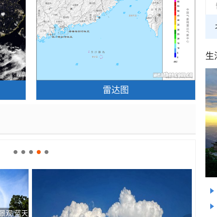
生
雷达图
景观 蓝天
当小