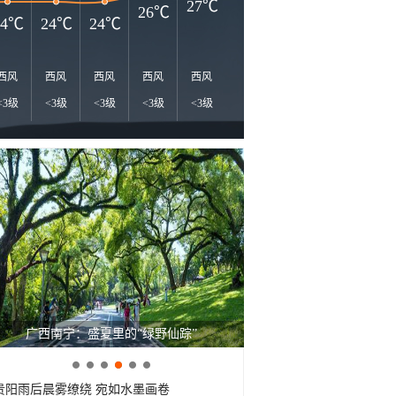
28℃
27℃
26℃
24℃
24℃
24℃
西风
西风
西风
西风
西风
西北风
西北风
西风
西
<3级
<3级
<3级
<3级
<3级
<3级
<3级
<3级
<
广西南宁：盛夏里的“绿野仙踪”
贵阳雨后晨雾缭绕 宛如水墨画卷