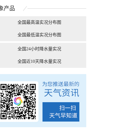
拉满
光芒万丈十分壮...
象
产品
全国最高温实况分布图
全国最低温实况分布图
南宁：盛夏里的“绿野
被湿冷支配的恐惧！9张
云南昆明降
仙踪”
图告诉你南方人冬天...
全国24小时降水量实况
全国近10天降水量实况