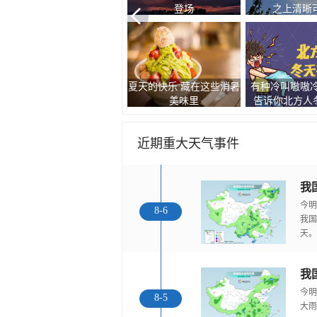
登场
之上清晰
夏天的快乐 藏在这些消暑
有种冷叫嗷嗷冷
现双彩虹和云隙光景观
美味里
告诉你北方人冬
近期重大天气事件
今明
8-6
我国
天。
我
今明
8-5
大雨