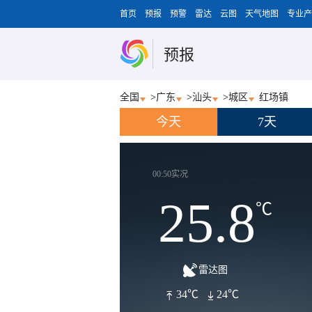
首页
预报
预警
雷达
云图
天气地图
专业产
预报
全国
>
广东
>
汕头
>
城区
红场镇
今天
7天
00:50实况
25.8
℃
雷达图
34℃
24℃