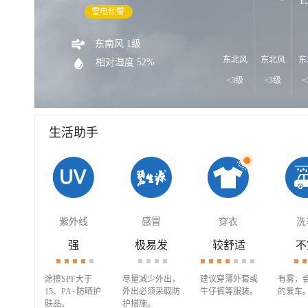
雷电预警
东南风 1级
东北风
东北风
东
相对湿度 52%
<3级
<3级
<
生活助手
紫外线
感冒
穿衣
洗
强
极易发
较舒适
不
涂擦SPF大于
尽量减少外出，
建议穿薄外套或
有雾，
15、PA+防晒护
外出必须采取防
牛仔裤等服装。
的爱车
肤品。
护措施。