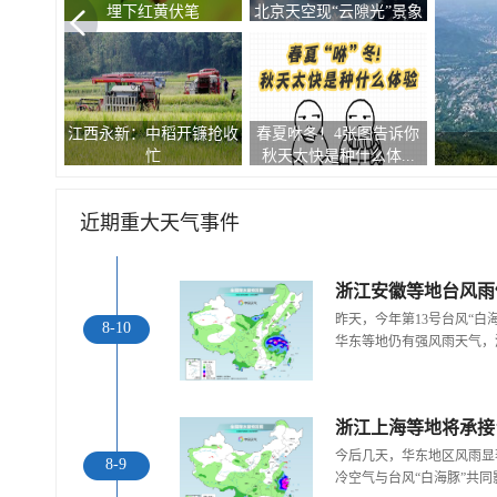
埋下红黄伏笔
北京天空现“云隙光”景象
江西永新：中稻开镰抢收
春夏咻冬！4张图告诉你
.
忙
秋天太快是种什么体...
近期重大天气事件
浙江安徽等地台风雨
昨天，今年第13号台风“
8-10
华东等地仍有强风雨天气，
浙江上海等地将承接
今后几天，华东地区风雨显
8-9
冷空气与台风“白海豚”共