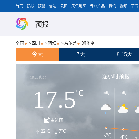
首页
预报
预警
雷达
云图
天气地图
专业产品
资讯
视频
节气
预报
全国
>
四川
>
阿坝
>
若尔盖
班佑乡
今天
7天
8-15天
逐小时预报
19:20实况
17.5
℃
20时
21时
2
雷达图
22℃
7℃
15℃
14℃
1