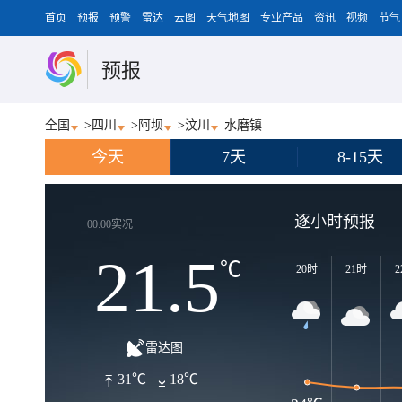
首页
预报
预警
雷达
云图
天气地图
专业产品
资讯
视频
节气
预报
全国
>
四川
>
阿坝
>
汶川
水磨镇
今天
7天
8-15天
逐小时预报
00:00实况
21.5
℃
20时
21时
2
雷达图
31℃
18℃