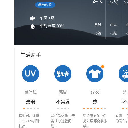
24℃
23℃
2
暴雨预警
东风 1级
西风
西风
相对湿度 90%
<3级
<3级
<
生活助手
紫外线
感冒
穿衣
洗
最弱
不易发
热
不
辐射弱，涂擦
除特殊体质，无
适合穿T恤、短
有雾，
SPF8-12防晒护
需担心过敏问
薄外套等夏季服
的爱车
肤品。
题。
装。