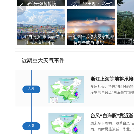
浓积云强势抢镜
北京上空出现“七彩云”
台风“白海豚”来临前夕 浙
一组图告诉你大雾家族都
惊
江玉环渔船回港...
有哪些成员 谁的“...
近期重大天气事件
浙江上海等地将承接
今后几天，华东地区风雨显
8-9
冷空气与台风“白海豚”共
台风“白海豚”靠近
周末至下周初，随着台风“
8-8
雨。同时暑热消减，华北、