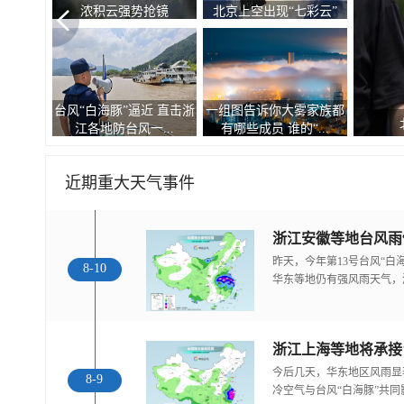
浓积云强势抢镜
北京上空出现“七彩云”
台风“白海豚”逼近 直击浙
一组图告诉你大雾家族都
江各地防台风一...
有哪些成员 谁的“...
近期重大天气事件
浙江安徽等地台风雨
昨天，今年第13号台风“
8-10
华东等地仍有强风雨天气，
浙江上海等地将承接
今后几天，华东地区风雨显
8-9
冷空气与台风“白海豚”共