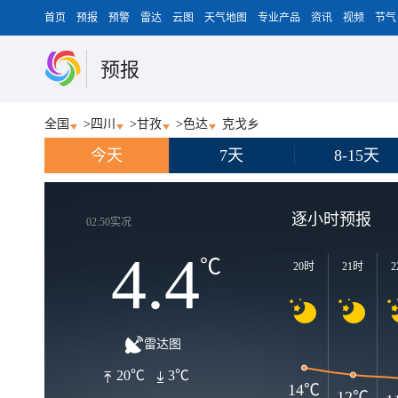
首页
预报
预警
雷达
云图
天气地图
专业产品
资讯
视频
节气
预报
全国
>
四川
>
甘孜
>
色达
克戈乡
今天
7天
8-15天
逐小时预报
02:50实况
4.4
℃
20时
21时
2
雷达图
20℃
3℃
14℃
12℃