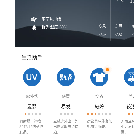
1
东南风 1级
东风
东风
相对湿度 89%
<3级
<3级
<
生活助手
紫外线
感冒
穿衣
洗
最弱
易发
较冷
较
辐射弱，涂擦
应减少外出，外
建议着厚外套加
无雨且
SPF8-12防晒护
出需采取防护措
毛衣等服装。
小，易
肤品。
施。
度。