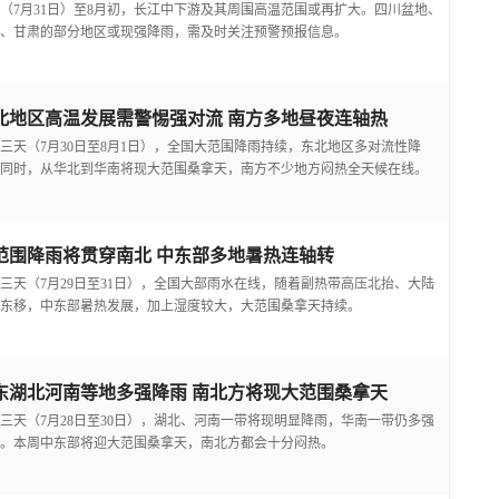
（7月31日）至8月初，长江中下游及其周围高温范围或再扩大。四川盆地、
、甘肃的部分地区或现强降雨，需及时关注预警预报信息。
北地区高温发展需警惕强对流 南方多地昼夜连轴热
三天（7月30日至8月1日），全国大范围降雨持续，东北地区多对流性降
同时，从华北到华南将现大范围桑拿天，南方不少地方闷热全天候在线。
范围降雨将贯穿南北 中东部多地暑热连轴转
三天（7月29日至31日），全国大部雨水在线，随着副热带高压北抬、大陆
东移，中东部暑热发展，加上湿度较大，大范围桑拿天持续。
东湖北河南等地多强降雨 南北方将现大范围桑拿天
三天（7月28日至30日），湖北、河南一带将现明显降雨，华南一带仍多强
。本周中东部将迎大范围桑拿天，南北方都会十分闷热。