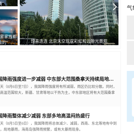
睛”
气
雾家族都
夏天
惊喜连连 北京天空现双彩虹和云隙光景观
“...
我国降雨强度进一步减弱 中东部大范围桑拿天持续局地可超38℃
天（8月6日至7日），我国降雨强度将有所减弱，雨区仍比较分散。同时，
高温范围较大，新疆、甘肃等地以干热为主，中东部地区将有大范围桑拿
国降雨整体减少减弱 东部多地高温闷热盛行
天（8月5日至6日），我国降雨将总体减少、减弱，西南、东北等地有中到
，局地暴雨，海南岛强降雨频繁，或有大暴雨现身。