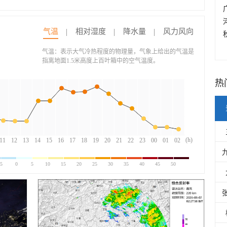
气温
相对湿度
降水量
风力风向
气温：表示大气冷热程度的物理量，气象上给出的气温是
指离地面1.5米高度上百叶箱中的空气温度。
热
(h)
11
12
13
14
15
16
17
18
19
20
21
22
23
00
01
02
-5
0
5
10
15
20
25
30
35
40
45
50