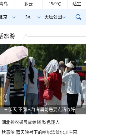
青岛
多云
15/9℃
适宜
北京
5A
天坛公园
活
旅游
三伏天 不同人群专属防暑要点请收好
湖北神农架晨雾缭绕 秋色迷人
秋意浓 蓝天映衬下的哈尔滨伏尔加庄园
降雨过后火烧云惊艳
山东威海现日晕景观 蓝天