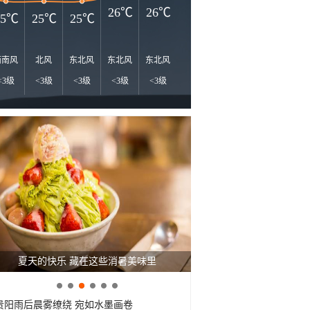
27℃
26℃
26℃
25℃
25℃
25℃
西南风
北风
东北风
东北风
东北风
东北风
东北风
东风
南
<3级
<3级
<3级
<3级
<3级
<3级
<3级
<3级
<
夏天的快乐 藏在这些消暑美味里
贵阳雨后晨雾缭绕 宛如水墨画卷