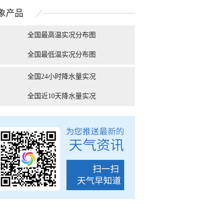
登场
之上清晰可见
象
产品
全国最高温实况分布图
全国最低温实况分布图
的快乐 藏在这些消暑
有种冷叫嗷嗷冷！9张图
“糖分超标” 今天北
美味里
告诉你北方人冬天到...
全国24小时降水量实况
全国近10天降水量实况