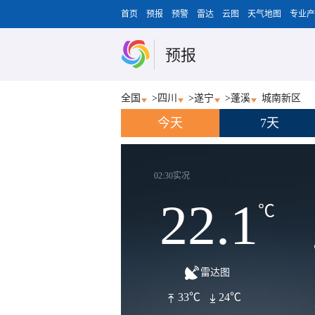
首页
预报
预警
雷达
云图
天气地图
专业产
预报
全国
>
四川
>
遂宁
>
蓬溪
城南新区
今天
7天
02:30实况
22.1
℃
雷达图
33℃
24℃