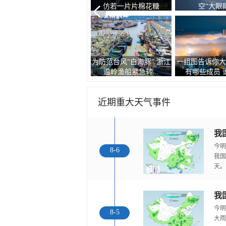
仿若一片片棉花糖
空“大眼
为防范台风“白海豚” 浙江
一组图告诉你大
鱼鳞云景观
温岭渔船紧急转...
有哪些成员 谁的
近期重大天气事件
今明
8-6
我国
天。
我
今明
8-5
大雨