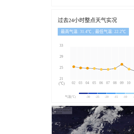
过去24小时整点天气实况
最高气温: 31.4℃ , 最低气温: 22.2℃
33
29
25
21
02
03
04
05
06
07
08
09
10
(℃)
气温(℃)
-30
-25
-20
-15
-10