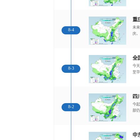
重
未来
8-4
庆、
全
今天
8-3
至华
今起
8-2
部仍
中