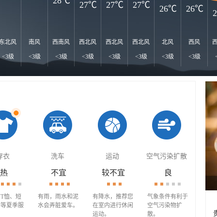
28℃
27℃
27℃
27℃
26℃
26℃
东北风
南风
西南风
西北风
西北风
西北风
北风
西风
<3级
<3级
<3级
<3级
<3级
<3级
<3级
<3级
穿衣
洗车
运动
空气污染扩散
热
不宜
较不宜
良
T恤、短
有雨，雨水和泥
有降水，推荐您
气象条件有利于
套等夏季服
水会弄脏爱车。
在室内进行休闲
空气污染物扩
运动。
散。