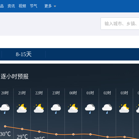
品
资讯
视频
节气
更多
8-15天
逐小时预报
20时
21时
22时
23时
00时
01时
02时
03时
30℃
29℃