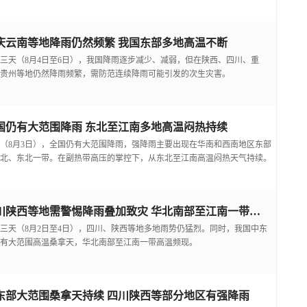
庆云南等地降雨仍然频繁 我国东部多地高温不断
三天（8月4日至6日），我国降雨逐步减少、减弱，但在陕西、四川、重
贵州等地仍然降雨频繁，需防范连续降雨可能引发的次生灾害。
国仍有大范围降雨 东北至江南多地高温闷热持续
（8月3日），全国仍有大范围降雨，强降雨主要出现在华南和西南地区东部
北、东北一带。在副热带高压的掌控下，从东北至江南高温闷热天气持续。
四川陕西等地需警惕降雨叠加致灾 华北南部至江南一带高温频现
三天（8月2日至4日），四川、陕西等地多地雨势仍猛烈。同时，我国中东
有大范围高温桑拿天，华北南部至江南一带高温频现。
东部大范围桑拿天持续 四川陕西等部分地区有强降雨