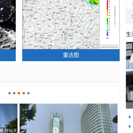
生
雷达图
晕 好似天
北京