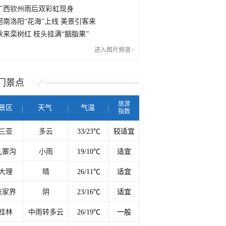
广西钦州雨后双彩虹现身
河南洛阳“花海”上线 美景引客来
秋来栾树红 枝头挂满“胭脂果”
进入图片频道>
门
景点
旅游
景区
天气
气温
指数
三亚
多云
33/23℃
较适宜
九寨沟
小雨
19/10℃
适宜
大理
晴
26/11℃
适宜
张家界
阴
23/16℃
适宜
桂林
中雨转多云
26/19℃
一般