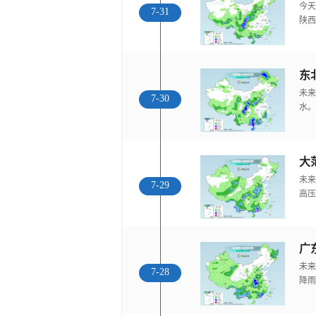
今天
7-31
陕西
东
未来
7-30
水。
大
未来
7-29
高压
广
未来
7-28
降雨