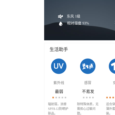
东风 1级
相对湿度 93%
生活助手
紫外线
感冒
最弱
不易发
辐射弱，涂擦
除特殊体质，无
适合穿
SPF8-12防晒护
需担心过敏问
薄外
肤品。
题。
装。