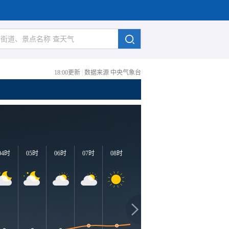
18:00更新
|
数据来源 中央气象台
04时
05时
06时
07时
08时
09时
10时
11时
1
3
30℃
29℃