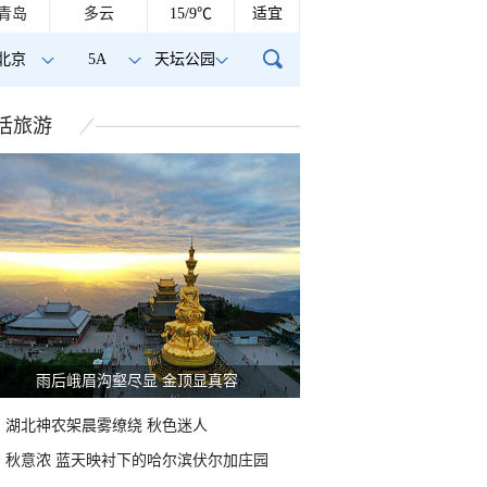
青岛
多云
15/9℃
适宜
北京
5A
天坛公园
活
旅游
山水扇面：秋红点缀颐和园西堤
湖北神农架晨雾缭绕 秋色迷人
秋意浓 蓝天映衬下的哈尔滨伏尔加庄园
份天空“显眼包” 北京