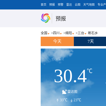
首页
预报
预警
雷达
云图
天气地图
专业产
预报
全国
>
四川
>
绵阳
>
三台
断石乡
今天
7天
15:50实况
30.4
℃
雷达图
33℃
23℃