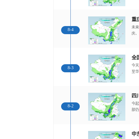
重
未来
8-4
庆、
全
今天
8-3
至华
今起
8-2
部仍
中