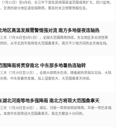
（7月31日）至8月初，长江中下游及其周围高温范围或再扩大。四川盆地、
、甘肃的部分地区或现强降雨，需及时关注预警预报信息。
北地区高温发展需警惕强对流 南方多地昼夜连轴热
三天（7月30日至8月1日），全国大范围降雨持续，东北地区多对流性降
同时，从华北到华南将现大范围桑拿天，南方不少地方闷热全天候在线。
范围降雨将贯穿南北 中东部多地暑热连轴转
三天（7月29日至31日），全国大部雨水在线，随着副热带高压北抬、大陆
东移，中东部暑热发展，加上湿度较大，大范围桑拿天持续。
东湖北河南等地多强降雨 南北方将现大范围桑拿天
三天（7月28日至30日），湖北、河南一带将现明显降雨，华南一带仍多强
。本周中东部将迎大范围桑拿天，南北方都会十分闷热。