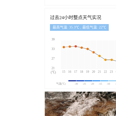
过去24小时整点天气实况
最高气温: 35.3℃ , 最低气温: 22℃
39
33
27
21
15
16
17
18
19
20
21
22
23
(℃)
气温(℃)
-30
-25
-20
-15
-10