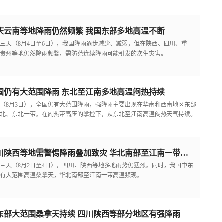
庆云南等地降雨仍然频繁 我国东部多地高温不断
三天（8月4日至6日），我国降雨逐步减少、减弱，但在陕西、四川、重
贵州等地仍然降雨频繁，需防范连续降雨可能引发的次生灾害。
国仍有大范围降雨 东北至江南多地高温闷热持续
（8月3日），全国仍有大范围降雨，强降雨主要出现在华南和西南地区东部
北、东北一带。在副热带高压的掌控下，从东北至江南高温闷热天气持续。
四川陕西等地需警惕降雨叠加致灾 华北南部至江南一带高温频现
三天（8月2日至4日），四川、陕西等地多地雨势仍猛烈。同时，我国中东
有大范围高温桑拿天，华北南部至江南一带高温频现。
东部大范围桑拿天持续 四川陕西等部分地区有强降雨