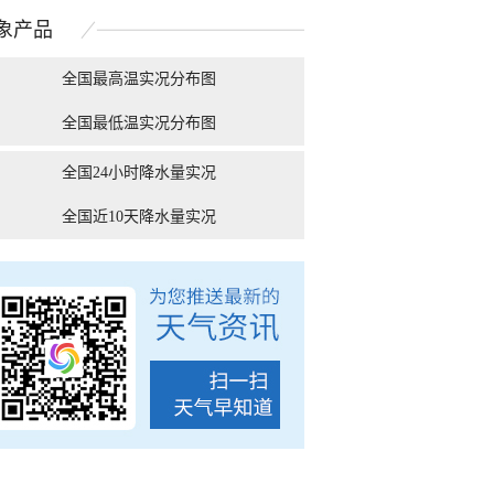
浓积云强势抢镜
北京天空现“云隙光”景象
象
产品
全国最高温实况分布图
全国最低温实况分布图
“白海豚”逼近 游客从
前方高能！ 看地球从未如
北京气温创今年
南麂岛撤离上岸
此清晰！
全国24小时降水量实况
全国近10天降水量实况