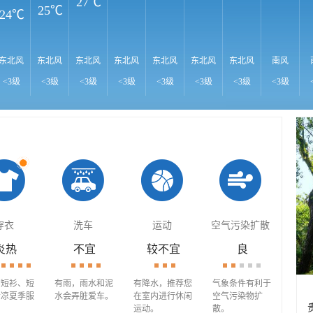
27℃
25℃
24℃
东北风
东北风
东北风
东北风
东北风
东北风
东北风
南风
<3级
<3级
<3级
<3级
<3级
<3级
<3级
<3级
穿衣
洗车
运动
空气污染扩散
炎热
不宜
较不宜
良
穿短衫、短
有雨，雨水和泥
有降水，推荐您
气象条件有利于
清凉夏季服
水会弄脏爱车。
在室内进行休闲
空气污染物扩
运动。
散。