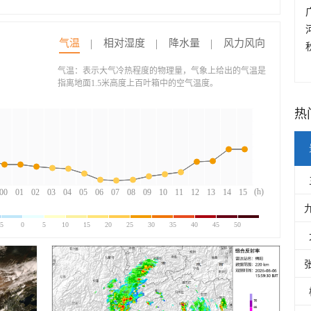
气温
相对湿度
降水量
风力风向
气温：表示大气冷热程度的物理量，气象上给出的气温是
指离地面1.5米高度上百叶箱中的空气温度。
热
(h)
00
01
02
03
04
05
06
07
08
09
10
11
12
13
14
15
-5
0
5
10
15
20
25
30
35
40
45
50