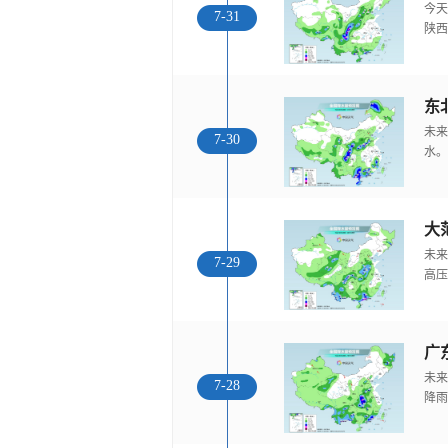
今天
7-31
陕西
东
未来
7-30
水。
大
未来
7-29
高压
广
未来
7-28
降雨