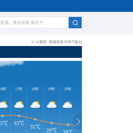
07:30更新
|
数据来源 中央气象台
16时
17时
18时
19时
20时
21时
22时
23时
0
33℃
33℃
31℃
29℃
28℃