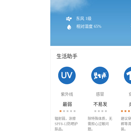
东风 1级
相对湿度 65%
生活助手
紫外线
感冒
最弱
不易发
辐射弱，涂擦
除特殊体质，无
建议
SPF8-12防晒护
需担心过敏问
裤等
肤品。
题。
装。