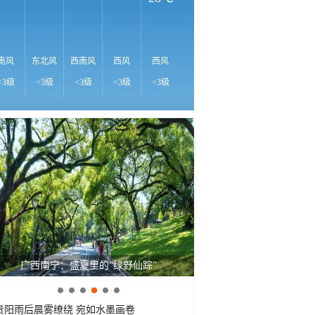
27℃
26℃
26℃
2
南风
东北风
西南风
西风
西风
西风
西风
西风
西
<3级
<3级
<3级
<3级
<3级
<3级
<3级
<3级
<
呼伦贝尔草原 藏着最治愈的蓝天白云
贵阳雨后晨雾缭绕 宛如水墨画卷