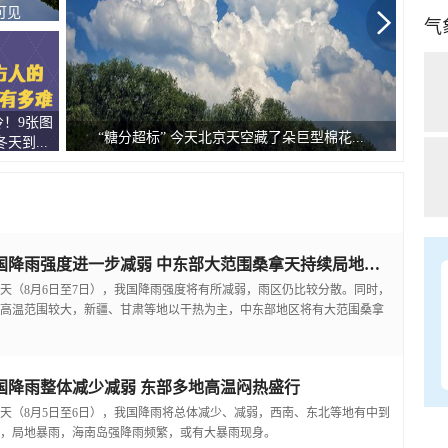
壮...
气
惧！9张
台风
云南昆明降雨致城区主干道积水
冬天...
我国降雨强度进一步减弱 中东部大范围桑拿天持续局地可超38℃
天（8月6日至7日），我国降雨强度将有所减弱，雨区仍比较分散。同时，
高温范围较大，新疆、甘肃等地以干热为主，中东部地区将有大范围桑拿
国降雨整体减少减弱 东部多地高温闷热盛行
天（8月5日至6日），我国降雨将总体减少、减弱，西南、东北等地有中到
，局地暴雨，海南岛强降雨频繁，或有大暴雨现身。