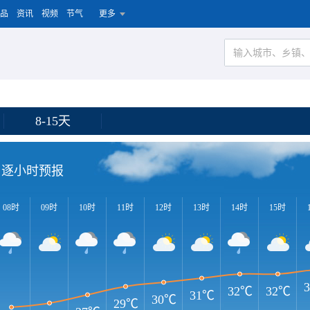
品
资讯
视频
节气
更多
8-15天
逐小时预报
08时
09时
10时
11时
12时
13时
14时
15时
32℃
32℃
31℃
30℃
29℃