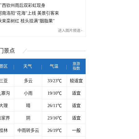
广西钦州雨后双彩虹现身
河南洛阳“花海”上线 美景引客来
秋来栾树红 枝头挂满“胭脂果”
进入图片频道>
门
景点
旅游
景区
天气
气温
指数
三亚
多云
33/23℃
较适宜
九寨沟
小雨
19/10℃
适宜
大理
晴
26/11℃
适宜
张家界
阴
23/16℃
适宜
桂林
中雨转多云
26/19℃
一般