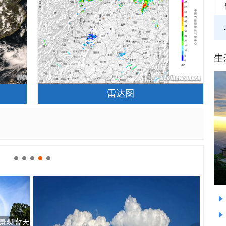
生
雷达图
达尔效应”
今日