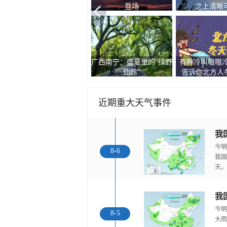
拉满
光芒万丈十分
筑牢安全防线 福建广东气
被湿冷支配的恐
天空藏了朵巨型棉花...
象部门全力应对台...
图告诉你南方人
近期重大天气事件
今明
8-6
我国
天。
我
今明
8-5
大雨