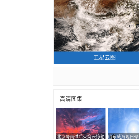
卫星云图
高清图集
当小鸟与荷花同框 可爱值
北京上空现“丁