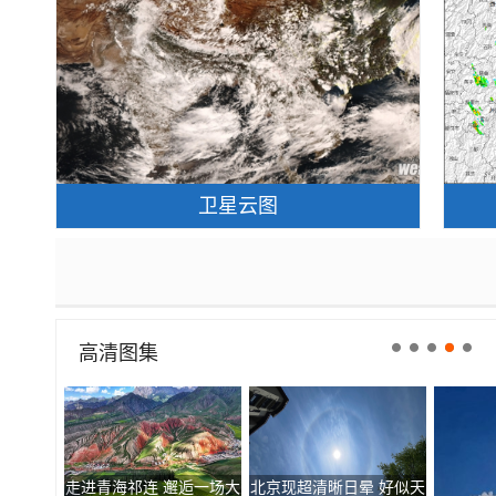
卫星云图
高清图集
走进青海祁连 邂逅一场大
北京现超清晰日晕 好似天