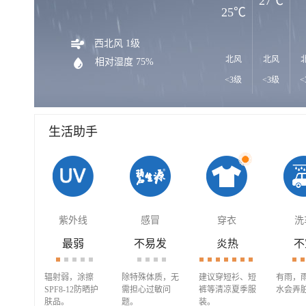
27℃
25℃
西北风 1级
北风
北风
相对湿度 75%
<3级
<3级
<
生活助手
紫外线
感冒
穿衣
洗
最弱
不易发
炎热
不
辐射弱，涂擦
除特殊体质，无
建议穿短衫、短
有雨，
SPF8-12防晒护
需担心过敏问
裤等清凉夏季服
水会弄
肤品。
题。
装。