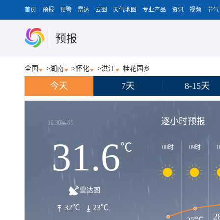
首页
预报
预警
雷达
云图
天气地图
专业产品
资讯
视频
节气
预报
全国
>
湖南
>
怀化
>
洪江
桂花园乡
今天
7天
8-15天
逐小时预报
16:30实况
31.6
℃
08时
09时
1
雷达图
32℃
23℃
2