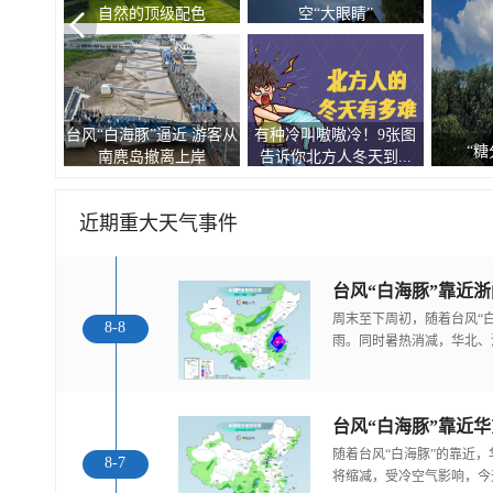
自然的顶级配色
空“大眼睛”
台风“白海豚”逼近 游客从
有种冷叫嗷嗷冷！9张图
观
“糖
南麂岛撤离上岸
告诉你北方人冬天到...
近期重大天气事件
台风“白海豚”靠近
周末至下周初，随着台风“
8-8
雨。同时暑热消减，华北、
随着台风“白海豚”的靠近
8-7
将缩减，受冷空气影响，今