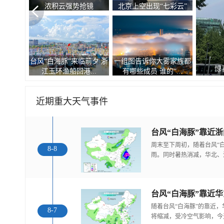
浓积云强势抢镜
北京上空出现“七彩云”
台风“白海豚”来临前夕 浙
一组图告诉你大雾家族都
惊
江玉环渔船回港...
有哪些成员 谁的“...
近期重大天气事件
台风“白海豚”靠近
周末至下周初，随着台风“
8-8
雨。同时暑热消减，华北、
随着台风“白海豚”的靠近
8-7
将缩减，受冷空气影响，今