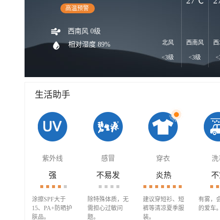
27℃
2
高温预警
西南风 0级
北风
西南风
西
相对湿度 89%
<3级
<3级
<
生活助手
紫外线
感冒
穿衣
洗
强
不易发
炎热
不
涂擦SPF大于
除特殊体质，无
建议穿短衫、短
有雾，
15、PA+防晒护
需担心过敏问
裤等清凉夏季服
的爱车
肤品。
题。
装。