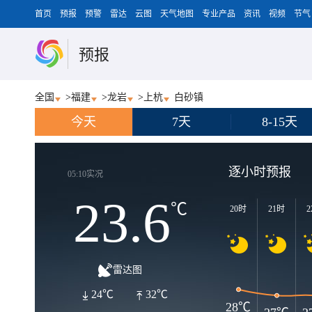
首页
预报
预警
雷达
云图
天气地图
专业产品
资讯
视频
节气
预报
全国
>
福建
>
龙岩
>
上杭
白砂镇
今天
7天
8-15天
逐小时预报
05:10实况
23.6
℃
20时
21时
2
雷达图
24℃
32℃
28℃