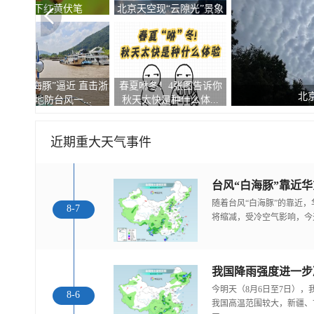
浓积云强势抢镜
北京上空出现“七彩云”
台风“白海豚”来临前夕 浙
一组图告诉你大雾家族都
惊
江玉环渔船回港...
有哪些成员 谁的“...
近期重大天气事件
随着台风“白海豚”的靠近
8-7
将缩减，受冷空气影响，今
今明天（8月6日至7日）
8-6
我国高温范围较大，新疆、