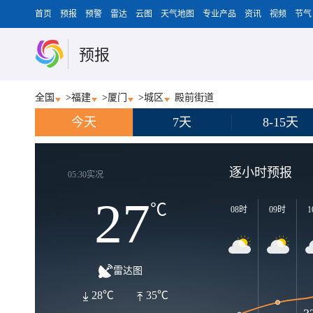
首页
预报
预警
雷达
云图
天气地图
专业产品
资讯
视频
节气
预报
全国
>
福建
>
厦门
>
城区
殿前街道
今天
7天
8-15天
逐小时预报
05:30实况
27
℃
08时
09时
1
雷达图
28℃
35℃