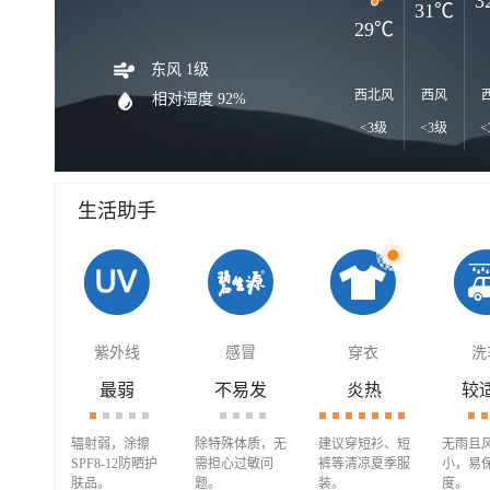
3
31℃
29℃
东风 1级
西北风
西风
相对湿度 92%
<3级
<3级
<
生活助手
紫外线
感冒
穿衣
洗
最弱
不易发
炎热
较
辐射弱，涂擦
除特殊体质，无
建议穿短衫、短
无雨且
SPF8-12防晒护
需担心过敏问
裤等清凉夏季服
小，易
肤品。
题。
装。
度。