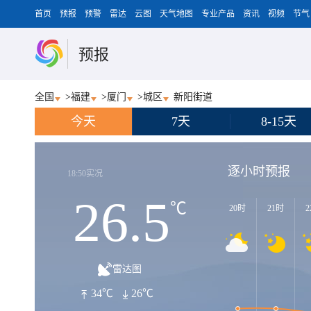
首页
预报
预警
雷达
云图
天气地图
专业产品
资讯
视频
节气
预报
全国
>
福建
>
厦门
>
城区
新阳街道
今天
7天
8-15天
逐小时预报
18:50实况
26.5
℃
20时
21时
2
雷达图
34℃
26℃