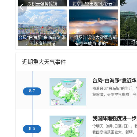
浓积云强势抢镜
北京上空出现“七彩云”
台风“白海豚”来临前夕 浙
一组图告诉你大雾家族都
惊
江玉环渔船回港...
有哪些成员 谁的“...
近期重大天气事件
随着台风“白海豚”的靠近
8-7
将缩减，受冷空气影响，今
今明天（8月6日至7日）
8-6
我国高温范围较大，新疆、