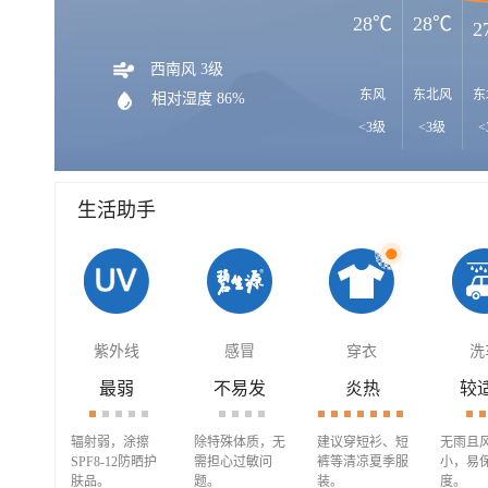
28℃
28℃
2
西南风 3级
东风
东北风
东
相对湿度 86%
<3级
<3级
<
生活助手
紫外线
感冒
穿衣
洗
最弱
不易发
炎热
较
辐射弱，涂擦
除特殊体质，无
建议穿短衫、短
无雨且
SPF8-12防晒护
需担心过敏问
裤等清凉夏季服
小，易
肤品。
题。
装。
度。