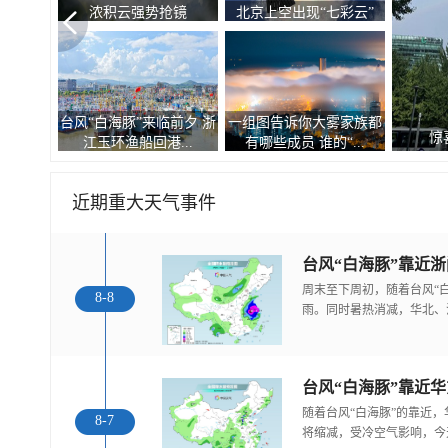
浓积云强势抢镜
北京上空出现“七彩云”
台风“白海豚”来临前夕 浙
一组图告诉你大雾家族都
惊
江玉环渔船回港...
有哪些成员 谁的“...
近期重大天气事件
台风“白海豚”靠近
周末至下周初，随着台风“
8-8
雨。同时暑热消减，华北、
随着台风“白海豚”的靠近
8-7
将缩减，受冷空气影响，今