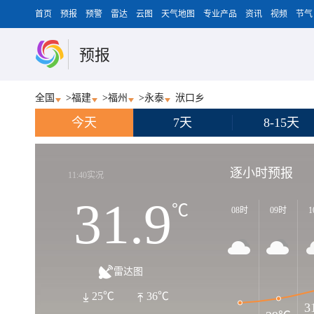
首页
预报
预警
雷达
云图
天气地图
专业产品
资讯
视频
节气
预报
全国
>
福建
>
福州
>
永泰
洑口乡
今天
7天
8-15天
逐小时预报
11:40实况
31.9
℃
08时
09时
1
雷达图
25℃
36℃
3