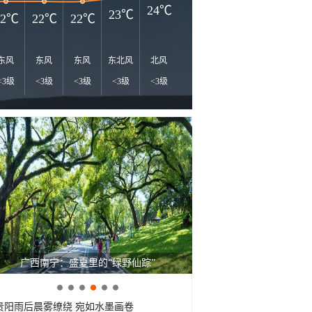
26℃
24℃
23℃
22℃
22℃
22℃
东风
东风
东风
东北风
北风
北风
北风
北风
北
<3级
<3级
<3级
<3级
<3级
<3级
<3级
<3级
<
广西南宁：盛夏里的“绿野仙踪”
贵阳雨后晨雾缭绕 宛如水墨画卷