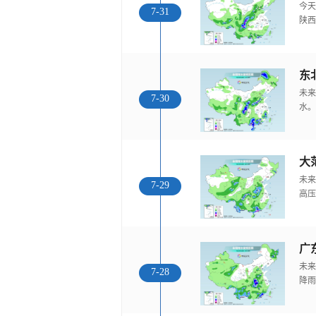
今天
7-31
陕西
东
未来
7-30
水。
大
未来
7-29
高压
广
未来
7-28
降雨