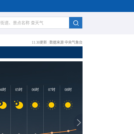
11:30更新
|
数据来源 中央气象台
04时
05时
06时
07时
08时
09时
10时
11时
1
3
29℃
28℃