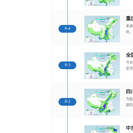
重
未来
8-4
庆、
全
今天
8-3
至华
今起
8-2
部仍
中