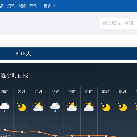
品
资讯
视频
节气
更多
8-15天
逐小时预报
20时
21时
22时
23时
00时
01时
02时
03时