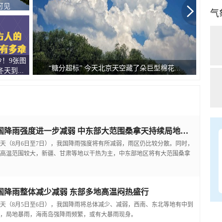
可见
气
！9张图
广西
“糖分超标” 今天北京天空藏了朵巨型棉花...
天到...
我国降雨强度进一步减弱 中东部大范围桑拿天持续局地可超38℃
天（8月6日至7日），我国降雨强度将有所减弱，雨区仍比较分散。同时，
高温范围较大，新疆、甘肃等地以干热为主，中东部地区将有大范围桑拿
国降雨整体减少减弱 东部多地高温闷热盛行
天（8月5日至6日），我国降雨将总体减少、减弱，西南、东北等地有中到
，局地暴雨，海南岛强降雨频繁，或有大暴雨现身。