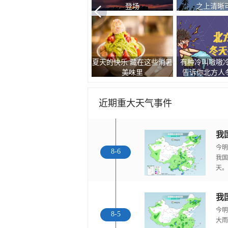
登场
之上清晰
夏天的快乐 藏在这些消暑
有种冷叫嗷嗷冷
现双彩虹和云隙光景观
美味里
告诉你北方人冬
近期重大天气事件
今明
8-6
我国
天。
我
今明
8-5
大雨