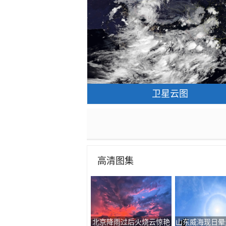
卫星云图
高清图集
北京降雨过后火烧云惊艳
山东威海现日晕