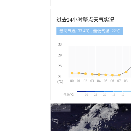
过去24小时整点天气实况
最高气温: 33.4℃ , 最低气温: 22℃
33
29
25
21
00
01
02
03
04
05
06
07
08
(℃)
气温(℃)
-30
-25
-20
-15
-10