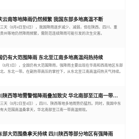
庆云南等地降雨仍然频繁 我国东部多地高温不断
三天（8月4日至6日），我国降雨逐步减少、减弱，但在陕西、四川、重
贵州等地仍然降雨频繁，需防范连续降雨可能引发的次生灾害。
国仍有大范围降雨 东北至江南多地高温闷热持续
（8月3日），全国仍有大范围降雨，强降雨主要出现在华南和西南地区东部
北、东北一带。在副热带高压的掌控下，从东北至江南高温闷热天气持续。
四川陕西等地需警惕降雨叠加致灾 华北南部至江南一带高温频现
三天（8月2日至4日），四川、陕西等地多地雨势仍猛烈。同时，我国中东
有大范围高温桑拿天，华北南部至江南一带高温频现。
东部大范围桑拿天持续 四川陕西等部分地区有强降雨