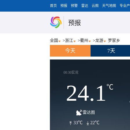
首页
预报
预警
雷达
云图
天气地图
专业产
预报
全国
>
浙江
>
衢州
>
龙游
罗家乡
今天
7天
00:30实况
24.1
℃
雷达图
33℃
22℃