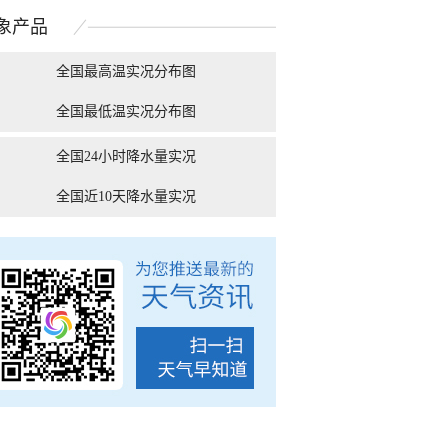
拉满
光芒万丈十分壮...
象
产品
全国最高温实况分布图
全国最低温实况分布图
南宁：盛夏里的“绿野
被湿冷支配的恐惧！9张
云南昆明降
仙踪”
图告诉你南方人冬天...
全国24小时降水量实况
全国近10天降水量实况