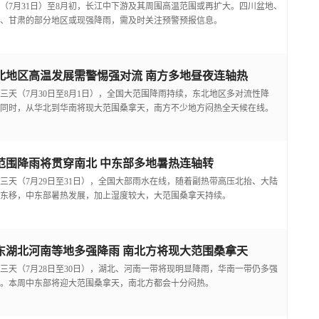
（7月31日）至8月初，长江中下游及其周围高温范围或再扩大。四川盆地、
、甘肃的部分地区或现强降雨，需及时关注预警预报信息。
北地区高温发展需警惕强对流 南方多地昼夜连轴热
三天（7月30日至8月1日），全国大范围降雨持续，东北地区多对流性降
同时，从华北到华南将现大范围桑拿天，南方不少地方闷热全天候在线。
范围降雨将贯穿南北 中东部多地暑热连轴转
三天（7月29日至31日），全国大部雨水在线，随着副热带高压北抬、大陆
东移，中东部暑热发展，加上湿度较大，大范围桑拿天持续。
东湖北河南等地多强降雨 南北方将现大范围桑拿天
三天（7月28日至30日），湖北、河南一带将现明显降雨，华南一带仍多强
。本周中东部将迎大范围桑拿天，南北方都会十分闷热。