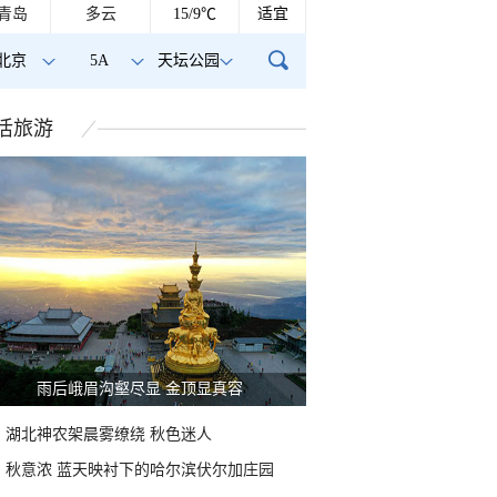
青岛
多云
15/9℃
适宜
北京
5A
天坛公园
活
旅游
雨后峨眉沟壑尽显 金顶显真容
湖北神农架晨雾缭绕 秋色迷人
秋意浓 蓝天映衬下的哈尔滨伏尔加庄园
鸟与荷花同框 可爱值
北京上空现“丁达尔效应”