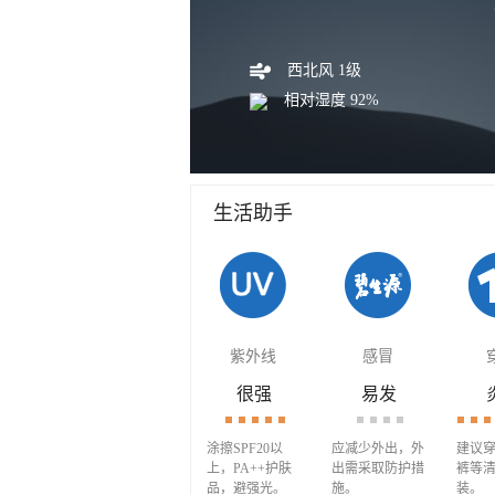
西北风 1级
相对湿度 92%
生活助手
紫外线
感冒
很强
易发
涂擦SPF20以
应减少外出，外
建议
上，PA++护肤
出需采取防护措
裤等
品，避强光。
施。
装。