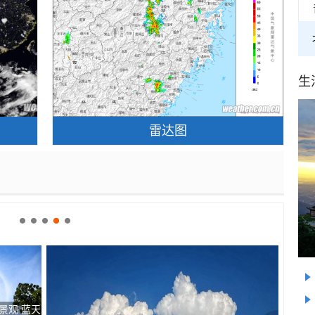
生
雷达图
景观 蓝天
当小