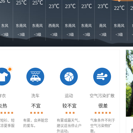
26℃
25℃
25℃
23℃
23℃
23℃
23℃
22℃
东风
东南风
东南风
西南风
东南风
东南风
南风
东南风
<3级
<3级
<3级
<3级
<3级
<3级
<3级
<3级
穿衣
洗车
运动
空气污染扩散
炎热
不宜
较不宜
很差
穿短衫、短
有雾，会弄脏您
有雾或霾天气，
气象条件不利于
清凉夏季服
的爱车。
建议适当停止户
空气污染物扩
外运动。
散。