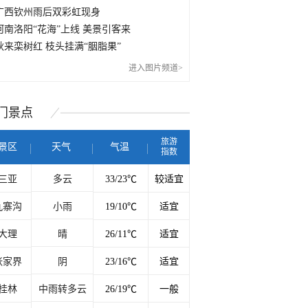
广西钦州雨后双彩虹现身
河南洛阳“花海”上线 美景引客来
秋来栾树红 枝头挂满“胭脂果”
进入图片频道>
门
景点
旅游
景区
天气
气温
指数
三亚
多云
33/23℃
较适宜
九寨沟
小雨
19/10℃
适宜
大理
晴
26/11℃
适宜
张家界
阴
23/16℃
适宜
桂林
中雨转多云
26/19℃
一般