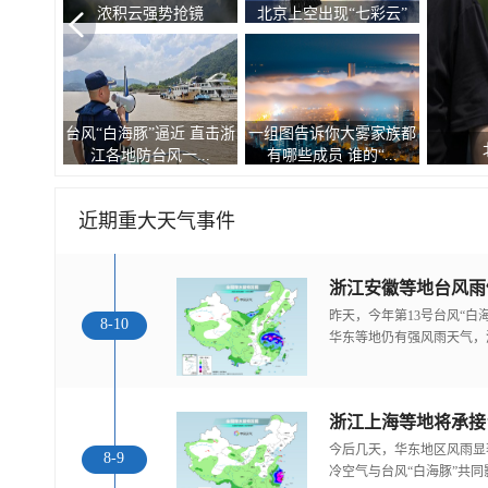
浓积云强势抢镜
北京上空出现“七彩云”
台风“白海豚”逼近 直击浙
一组图告诉你大雾家族都
江各地防台风一...
有哪些成员 谁的“...
近期重大天气事件
浙江安徽等地台风雨
昨天，今年第13号台风“
8-10
华东等地仍有强风雨天气，
浙江上海等地将承接
今后几天，华东地区风雨显
8-9
冷空气与台风“白海豚”共