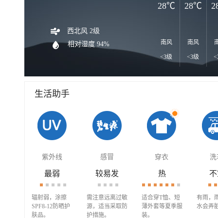
28℃
28℃
2
西北风 2级
南风
南风
相对湿度 94%
<3级
<3级
<
生活助手
紫外线
感冒
穿衣
洗
最弱
较易发
热
不
辐射弱，涂擦
需注意远离过敏
适合穿T恤、短
有雨，
SPF8-12防晒护
源，适当采取防
薄外套等夏季服
水会弄
肤品。
护措施。
装。