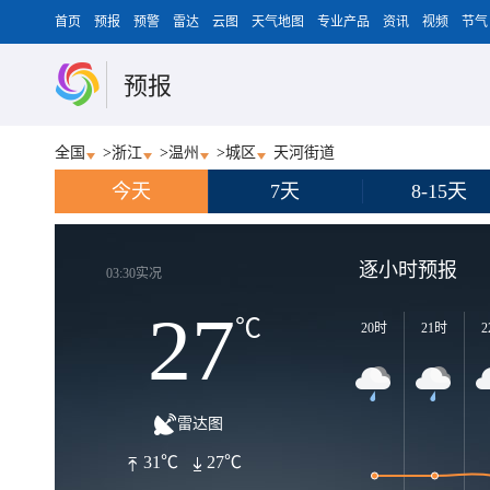
首页
预报
预警
雷达
云图
天气地图
专业产品
资讯
视频
节气
预报
全国
>
浙江
>
温州
>
城区
天河街道
今天
7天
8-15天
逐小时预报
03:30实况
27
℃
20时
21时
2
雷达图
31℃
27℃