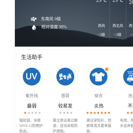
29℃
29℃
2
东南风 0级
西风
西北风
西
相对湿度 99%
<3级
<3级
<
生活助手
紫外线
感冒
穿衣
洗
最弱
较易发
炎热
不
辐射弱，涂擦
需注意远离过敏
建议穿短衫、短
有雨，
SPF8-12防晒护
源，适当采取防
裤等清凉夏季服
水会弄
肤品。
护措施。
装。