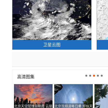
卫星云图
高清图集
北京天空现瑰丽朝霞 云层
北京现超清晰日晕 好似天