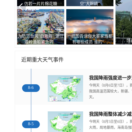
仿若一片片棉花糖
空“大眼睛”
为防范台风“白海豚” 浙江
一组图告诉你大雾家族都
惊
温岭渔船紧急转...
有哪些成员 谁的“...
近期重大天气事件
今明天（8月6日至7日）
8-6
我国高温范围较大，新疆、
天。
我国降雨整体减少减
今明天（8月5日至6日）
8-5
大雨，局地暴雨，海南岛强