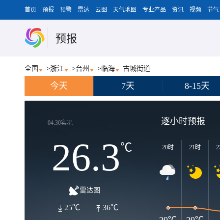
首页
预报
预警
雷达
云图
天气地图
专业产品
资讯
视频
节气
预报
全国
>
浙江
>
台州
>
临海
古城街道
今天
7天
8-15天
逐小时预报
04:30实况
26.3
℃
20时
21时
2
雷达图
25℃
36℃