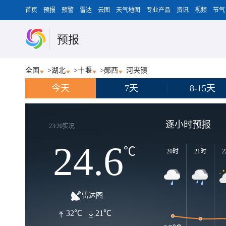
首页
预报
预警
雷达
云图
天气地图
专业产品
资讯
视频
节气
预报
全国
>
湖北
>
十堰
>
郧西
河夹镇
今天
7天
8-15天
逐小时预报
23:20实况
24.6
℃
20时
21时
2
雷达图
32℃
21℃