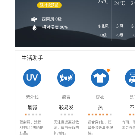
25℃
24℃
2
强对流预警
西南风 0级
东北风
东风
东
相对湿度 96%
<3级
<3级
<
生活助手
紫外线
感冒
穿衣
洗
最弱
较易发
热
不
辐射弱，涂擦
需注意远离过敏
适合穿T恤、短
有雨，
SPF8-12防晒护
源，适当采取防
薄外套等夏季服
水会弄
肤品。
护措施。
装。