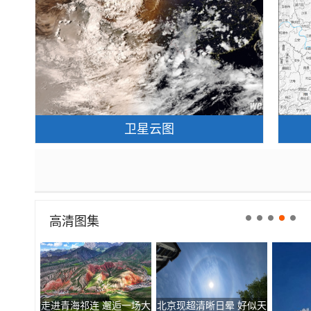
卫星云图
高清图集
走进青海祁连 邂逅一场大
北京现超清晰日晕 好似天