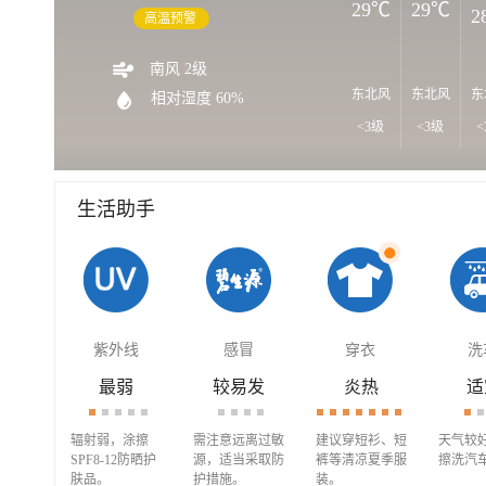
29℃
29℃
2
高温预警
南风 2级
东北风
东北风
东
相对湿度 60%
<3级
<3级
<
生活助手
紫外线
感冒
穿衣
洗
最弱
较易发
炎热
适
辐射弱，涂擦
需注意远离过敏
建议穿短衫、短
天气较
SPF8-12防晒护
源，适当采取防
裤等清凉夏季服
擦洗汽
肤品。
护措施。
装。