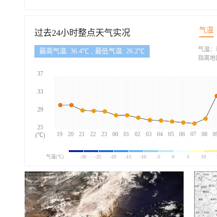
气温
过去24小时整点天气实况
气温：
最高气温: 36.4℃ , 最低气温: 26.2℃
指离地
37
33
29
25
19
20
21
22
23
00
01
02
03
04
05
06
07
08
0
(℃)
气温(℃)
-30
-25
-20
-15
-10
-5
0
5
10