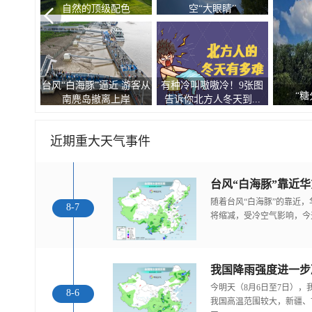
自然的顶级配色
空“大眼睛”
台风“白海豚”逼近 游客从
有种冷叫嗷嗷冷！9张图
观
“糖
南麂岛撤离上岸
告诉你北方人冬天到...
近期重大天气事件
随着台风“白海豚”的靠近
8-7
将缩减，受冷空气影响，今
今明天（8月6日至7日）
8-6
我国高温范围较大，新疆、