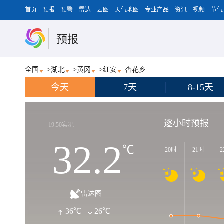
首页
预报
预警
雷达
云图
天气地图
专业产品
资讯
视频
节气
预报
全国
>
湖北
>
黄冈
>
红安
杏花乡
今天
7天
8-15天
逐小时预报
19:50实况
32.2
℃
20时
21时
2
雷达图
36℃
26℃