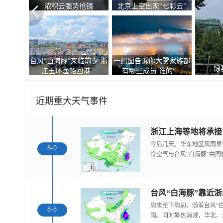
浓积云强势抢镜
北京上空出现“七彩云”
台风“白海豚”来临前夕 浙
一组图告诉你大雾家族都
惊
江玉环渔船回港...
有哪些成员 谁的“...
近期重大天气事件
浙江上海等地将承接
今后几天，华东地区风雨显
8-9
冷空气与台风“白海豚”共
台风“白海豚”靠近
周末至下周初，随着台风“
8-8
雨。同时暑热消减，华北、