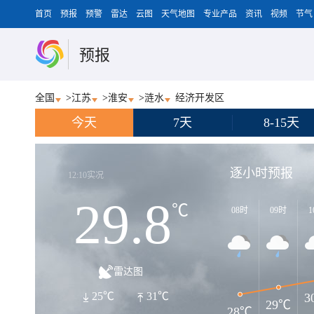
首页
预报
预警
雷达
云图
天气地图
专业产品
资讯
视频
节气
预报
全国
>
江苏
>
淮安
>
涟水
经济开发区
今天
7天
8-15天
逐小时预报
12:10实况
29.8
℃
08时
09时
1
雷达图
25℃
31℃
3
29℃
28℃