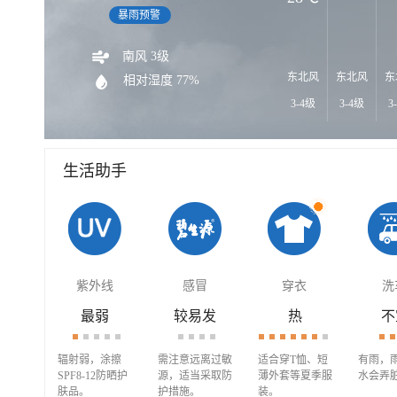
暴雨预警
南风 3级
东北风
东北风
东
相对湿度 77%
3-4级
3-4级
3
生活助手
紫外线
感冒
穿衣
洗
最弱
较易发
热
不
辐射弱，涂擦
需注意远离过敏
适合穿T恤、短
有雨，
SPF8-12防晒护
源，适当采取防
薄外套等夏季服
水会弄
肤品。
护措施。
装。