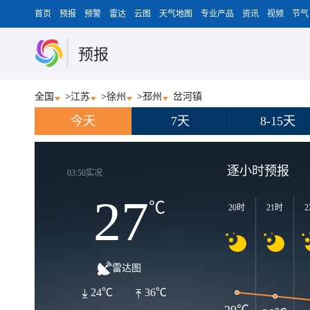
首页
预报
预警
雷达
云图
天气地图
专业产品
资讯
视频
节气
预报
全国
>
江苏
>
徐州
>
邳州
岔河镇
今天
7天
8-15天
逐小时预报
03:50实况
27
℃
20时
21时
2
雷达图
24℃
36℃
29℃