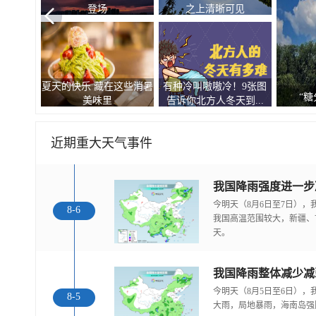
登场
之上清晰可见
夏天的快乐 藏在这些消暑
有种冷叫嗷嗷冷！9张图
观
“糖
美味里
告诉你北方人冬天到...
近期重大天气事件
今明天（8月6日至7日）
8-6
我国高温范围较大，新疆、
天。
我国降雨整体减少减
今明天（8月5日至6日）
8-5
大雨，局地暴雨，海南岛强