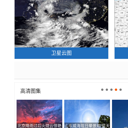
卫星云图
高清图集
北京降雨过后火烧云惊艳
山东威海现日晕景观 蓝天