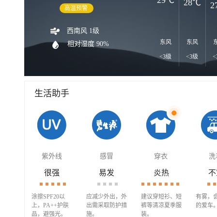
28℃
2
高温预警
西南风 1级
东风
东风
相对湿度 90%
<3级
<3级
<
生活助手
紫外线
感冒
穿衣
洗
很强
易发
炎热
不
涂擦SPF20以
应减少外出，外
建议穿短衫、短
有雾，
上，PA++护肤
出需采取防护措
裤等清凉夏季服
的爱车
品，避强光。
施。
装。