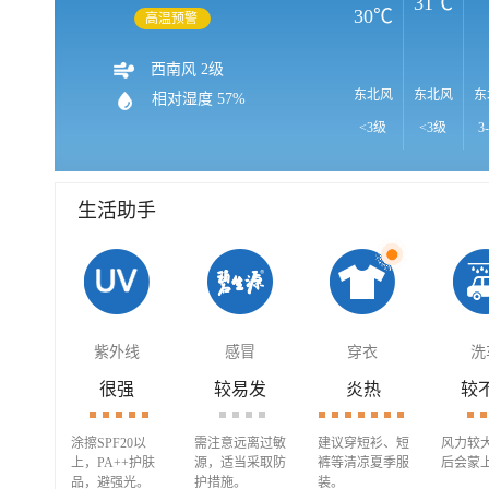
31℃
30℃
高温预警
西南风 2级
东北风
东北风
东
相对湿度 57%
<3级
<3级
3
生活助手
紫外线
感冒
穿衣
洗
很强
较易发
炎热
较
涂擦SPF20以
需注意远离过敏
建议穿短衫、短
风力较
上，PA++护肤
源，适当采取防
裤等清凉夏季服
后会蒙
品，避强光。
护措施。
装。