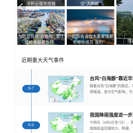
浓积云强势抢镜
空“大眼睛”
为防范台风“白海豚” 浙江
一组图告诉你大雾家族都
惊
温岭渔船紧急转...
有哪些成员 谁的“...
近期重大天气事件
随着台风“白海豚”的靠近
8-7
将缩减，受冷空气影响，今
今明天（8月6日至7日）
8-6
我国高温范围较大，新疆、