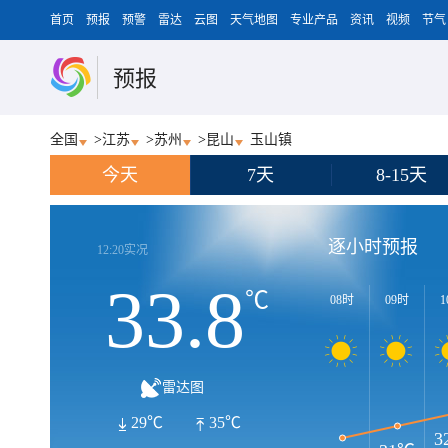
首页
预报
预警
雷达
云图
天气地图
专业产品
资讯
视频
节气
预报
全国
>
江苏
>
苏州
>
昆山
玉山镇
今天
7天
8-15天
逐小时预报
12:20实况
33.8
℃
08时
09时
1
雷达图
29℃
35℃
3