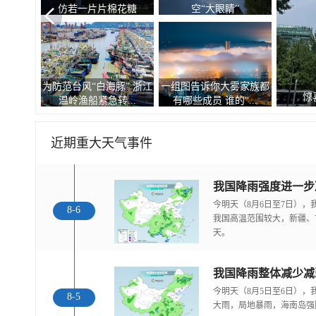
仿若一片片棉花糖
空“大眼睛”
为防范台风“白海豚” 浙江
一组图告诉你大雾家族都
惊
温岭渔船紧急转...
有哪些成员 谁的“...
近期重大天气事件
今明天（8月6日至7日）
8-6
我国高温范围较大，新疆、
天。
我国降雨整体减少减
今明天（8月5日至6日）
8-5
大雨，局地暴雨，海南岛强