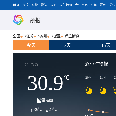
首页
预报
预警
雷达
云图
天气地图
专业产品
资讯
视频
节气
预报
全国
>
江苏
>
苏州
>
城区
虎丘街道
今天
7天
8-15天
逐小时预报
20:10实况
30.9
℃
20时
21时
2
雷达图
36℃
27℃