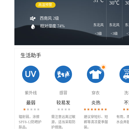
31℃
30℃
3
高温预警
西南风 2级
东北风
东北风
东
相对湿度 74%
<3级
<3级
<
生活助手
紫外线
感冒
穿衣
洗
最弱
较易发
炎热
不
辐射弱，涂擦
需注意远离过敏
建议穿短衫、短
有雨，
SPF8-12防晒护
源，适当采取防
裤等清凉夏季服
水会弄
肤品。
护措施。
装。