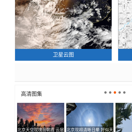
卫星云图
高清图集
北京天空现瑰丽朝霞 云层
北京现超清晰日晕 好似天