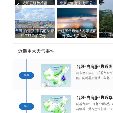
自然的顶级配色
空“大眼
台风“白海豚”逼近 游客从
有种冷叫嗷嗷
现双彩虹和云隙光景观
南麂岛撤离上岸
告诉你北方人冬
近期重大天气事件
台风“白海豚”靠近
周末至下周初，随着台风“
8-8
雨。同时暑热消减，华北、
随着台风“白海豚”的靠近
8-7
将缩减，受冷空气影响，今