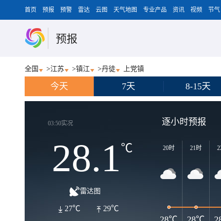
首页
预报
预警
雷达
云图
天气地图
专业产品
资讯
视频
节气
预报
全国
>
江苏
>
镇江
>
丹徒
上党镇
今天
7天
8-15天
逐小时预报
03:50实况
28.1
℃
20时
21时
2
雷达图
27℃
29℃
28℃
28℃
2