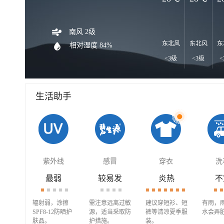
南风 2级
东北风
东北风
东
相对湿度 84%
<3级
<3级
<
生活助手
紫外线
感冒
穿衣
洗
最弱
较易发
炎热
不
辐射弱，涂擦
需注意远离过敏
建议穿短衫、短
有雨，
SPF8-12防晒护
源，适当采取防
裤等清凉夏季服
水会弄
肤品。
护措施。
装。