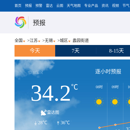
首页
预报
预警
雷达
云图
天气地图
专业产品
资讯
视频
节气
预报
全国
>
江苏
>
无锡
>
城区
蠡园街道
今天
7天
8-15天
逐小时预报
12:10实况
34.2
℃
08时
09时
1
雷达图
28℃
36℃
3