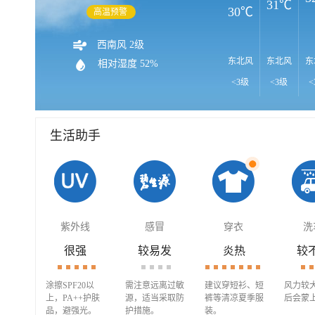
31℃
30℃
高温预警
西南风 2级
东北风
东北风
东
相对湿度 52%
<3级
<3级
<
生活助手
紫外线
感冒
穿衣
洗
很强
较易发
炎热
较
涂擦SPF20以
需注意远离过敏
建议穿短衫、短
风力较
上，PA++护肤
源，适当采取防
裤等清凉夏季服
后会蒙
品，避强光。
护措施。
装。