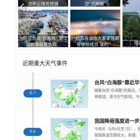
浓积云强势抢镜
空“大眼睛”
为防范台风“白海豚” 浙江
一组图告诉你大雾家族都
惊
温岭渔船紧急转...
有哪些成员 谁的“...
近期重大天气事件
随着台风“白海豚”的靠近
8-7
将缩减，受冷空气影响，今
今明天（8月6日至7日）
8-6
我国高温范围较大，新疆、