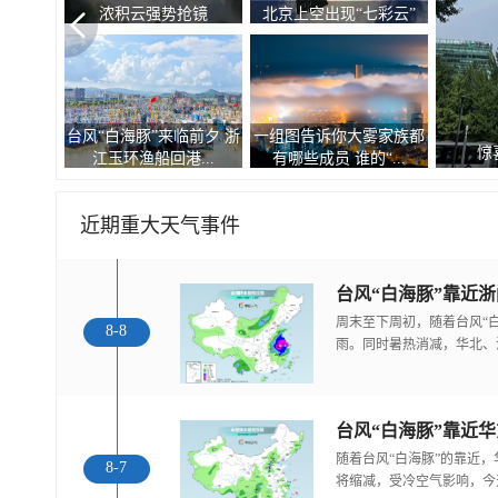
浓积云强势抢镜
北京上空出现“七彩云”
台风“白海豚”来临前夕 浙
一组图告诉你大雾家族都
惊
江玉环渔船回港...
有哪些成员 谁的“...
近期重大天气事件
台风“白海豚”靠近
周末至下周初，随着台风“
8-8
雨。同时暑热消减，华北、
随着台风“白海豚”的靠近
8-7
将缩减，受冷空气影响，今