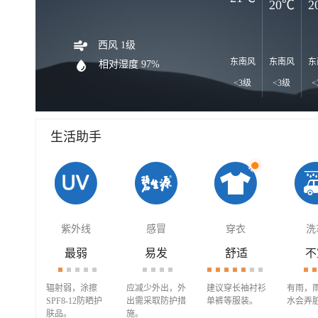
20℃
2
西风 1级
东南风
东南风
东
相对湿度 97%
<3级
<3级
<
生活助手
紫外线
感冒
穿衣
洗
最弱
易发
舒适
不
辐射弱，涂擦
应减少外出，外
建议穿长袖衬衫
有雨，
SPF8-12防晒护
出需采取防护措
单裤等服装。
水会弄
肤品。
施。