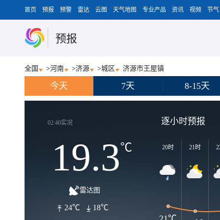
首页
预报
预警
雷达
云图
天气地图
专业产品
资讯
视频
节气
预报
全国
>
河南
>
济源
>
城区
济源市王屋镇
今天
7天
8-15天
逐小时预报
02:40实况
19.3
℃
20时
21时
2
雷达图
24℃
18℃
21℃