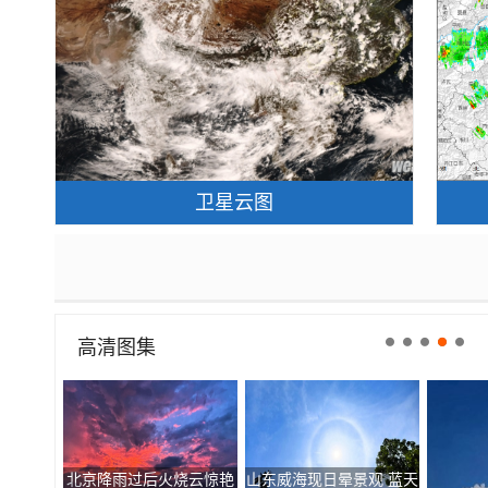
卫星云图
高清图集
北京降雨过后火烧云惊艳
山东威海现日晕景观 蓝天