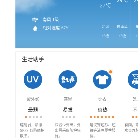
29℃
2
27℃
南风 1级
北风
东南风
相对湿度 67%
<3级
<3级
<
生活助手
紫外线
感冒
穿衣
洗
最弱
易发
炎热
不
辐射弱，涂擦
应减少外出，外
建议穿短衫、短
有雨，
SPF8-12防晒护
出需采取防护措
裤等清凉夏季服
水会弄
肤品。
施。
装。