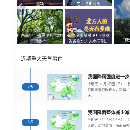
登场
之上清晰可见
广西南宁：盛夏里的“绿野
有种冷叫嗷嗷冷！9张图
观
“糖
仙踪”
告诉你北方人冬天到...
近期重大天气事件
今明天（8月6日至7日）
8-6
我国高温范围较大，新疆、
天。
我国降雨整体减少减
今明天（8月5日至6日）
8-5
大雨，局地暴雨，海南岛强