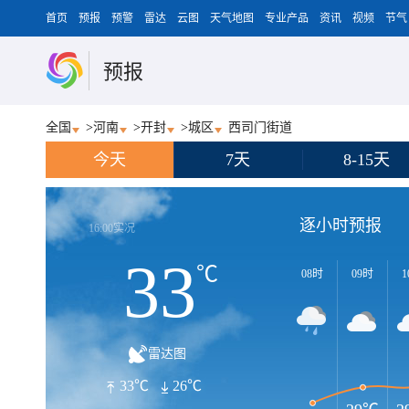
首页
预报
预警
雷达
云图
天气地图
专业产品
资讯
视频
节气
预报
全国
>
河南
>
开封
>
城区
西司门街道
今天
7天
8-15天
逐小时预报
16:00实况
33
℃
08时
09时
1
雷达图
33℃
26℃