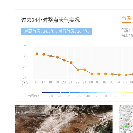
气温
过去24小时整点天气实况
气温：
最高气温: 34.3℃ , 最低气温: 26.4℃
指离地
37
33
29
25
16
17
18
19
20
21
22
23
00
01
02
03
04
05
0
(℃)
气温(℃)
-30
-25
-20
-15
-10
-5
0
5
10