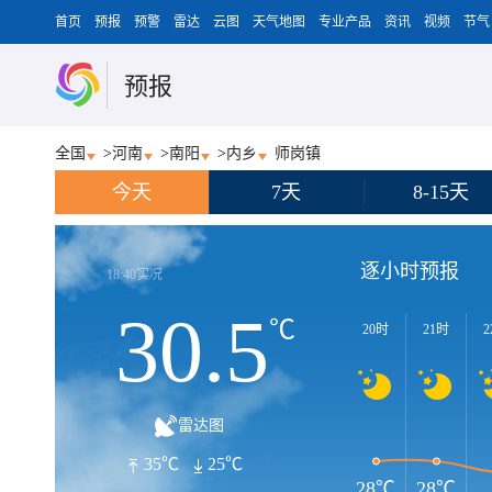
首页
预报
预警
雷达
云图
天气地图
专业产品
资讯
视频
节气
预报
全国
>
河南
>
南阳
>
内乡
师岗镇
今天
7天
8-15天
逐小时预报
18:40实况
30.5
℃
20时
21时
2
雷达图
35℃
25℃
28℃
28℃