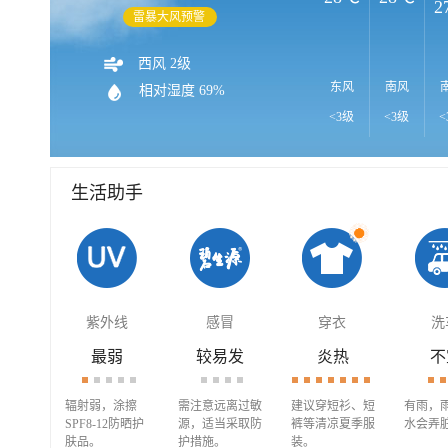
2
雷暴大风预警
西风 2级
东风
南风
相对湿度 69%
<3级
<3级
<
生活助手
紫外线
感冒
穿衣
洗
最弱
较易发
炎热
不
辐射弱，涂擦
需注意远离过敏
建议穿短衫、短
有雨，
SPF8-12防晒护
源，适当采取防
裤等清凉夏季服
水会弄
肤品。
护措施。
装。