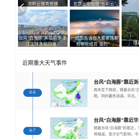
浓积云强势抢镜
北京上空出现“七彩云”
台风“白海豚”来临前夕 浙
一组图告诉你大雾家族都
惊
江玉环渔船回港...
有哪些成员 谁的“...
近期重大天气事件
台风“白海豚”靠近
周末至下周初，随着台风“
8-8
雨。同时暑热消减，华北、
随着台风“白海豚”的靠近
8-7
将缩减，受冷空气影响，今