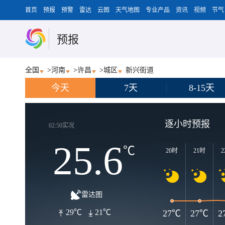
首页
预报
预警
雷达
云图
天气地图
专业产品
资讯
视频
节气
预报
全国
>
河南
>
许昌
>
城区
新兴街道
今天
7天
8-15天
逐小时预报
02:50实况
25.6
℃
20时
21时
2
雷达图
29℃
21℃
27℃
27℃
2