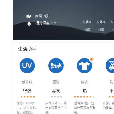
南风 2级
东北风
东北风
东
相对湿度 66%
<3级
<3级
<
生活助手
紫外线
感冒
穿衣
洗
很强
易发
热
不
涂擦SPF20以
应减少外出，外
适合穿T恤、短
有雾，
上，PA++护肤
出需采取防护措
薄外套等夏季服
的爱车
品，避强光。
施。
装。