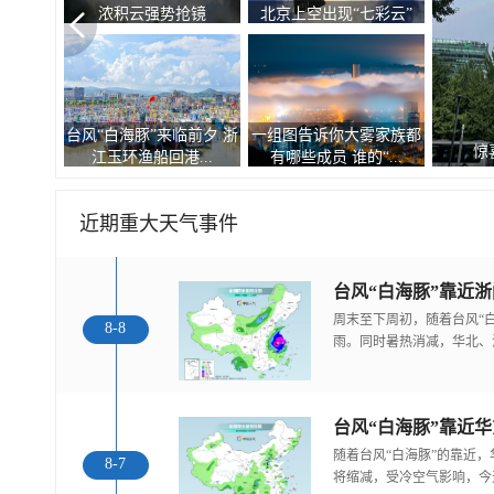
浓积云强势抢镜
北京上空出现“七彩云”
台风“白海豚”来临前夕 浙
一组图告诉你大雾家族都
惊
江玉环渔船回港...
有哪些成员 谁的“...
近期重大天气事件
台风“白海豚”靠近
周末至下周初，随着台风“
8-8
雨。同时暑热消减，华北、
随着台风“白海豚”的靠近
8-7
将缩减，受冷空气影响，今