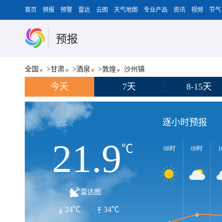
首页
预报
预警
雷达
云图
天气地图
专业产品
资讯
视频
节气
预报
全国
>
甘肃
>
酒泉
>
敦煌
沙州镇
今天
7天
8-15天
逐小时预报
06:50实况
21.9
℃
08时
09时
1
雷达图
24℃
34℃