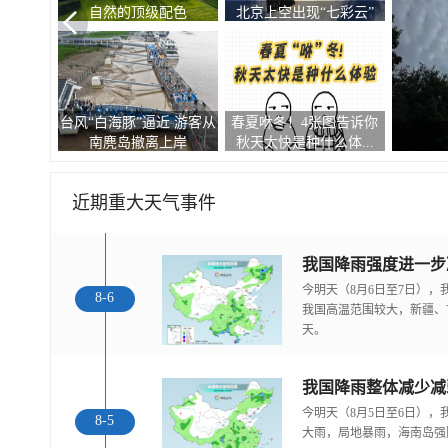
仿若一片片棉花糖
空“大眼睛”
为防范台风“白海豚” 浙江
一组图告诉你大雾家族都
惊
温岭渔船紧急转...
有哪些成员 谁的“...
近期重大天气事件
今明天（8月6日至7日）
8-6
我国高温范围较大，新疆、
天。
我国降雨整体减少减
今明天（8月5日至6日）
8-5
大雨，局地暴雨，海南岛强