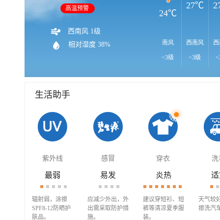
27℃
2
高温预警
24℃
西南风 1级
南风
西南风
西
相对湿度 38%
<3级
<3级
<
生活助手
紫外线
感冒
穿衣
洗
最弱
易发
炎热
适
辐射弱，涂擦
应减少外出，外
建议穿短衫、短
天气较
SPF8-12防晒护
出需采取防护措
裤等清凉夏季服
擦洗汽
肤品。
施。
装。