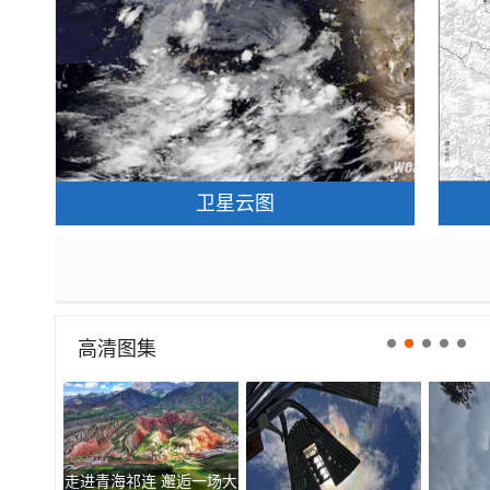
卫星云图
高清图集
北京天空现瑰丽朝霞 云层
北京现超清晰日晕 好似天