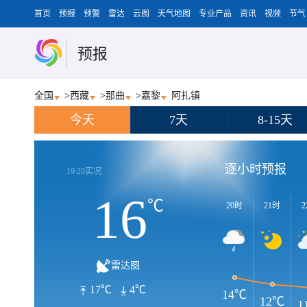
首页
预报
预警
雷达
云图
天气地图
专业产品
资讯
视频
节气
预报
全国
>
西藏
>
那曲
>
嘉黎
阿扎镇
今天
7天
8-15天
逐小时预报
19:20实况
16
℃
20时
21时
2
雷达图
17℃
4℃
14℃
12℃
1