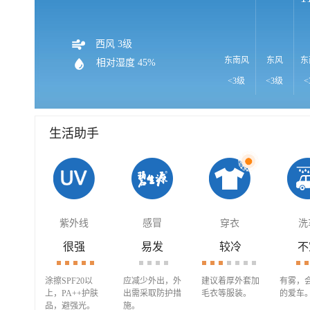
西风 3级
东南风
东风
东
相对湿度 45%
<3级
<3级
<
生活助手
紫外线
感冒
穿衣
洗
很强
易发
较冷
不
涂擦SPF20以
应减少外出，外
建议着厚外套加
有雾，
上，PA++护肤
出需采取防护措
毛衣等服装。
的爱车
品，避强光。
施。