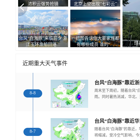
浓积云强势抢镜
北京上空出现“七彩云”
台风“白海豚”来临前夕 浙
一组图告诉你大雾家族都
惊
江玉环渔船回港...
有哪些成员 谁的“...
近期重大天气事件
台风“白海豚”靠近
周末至下周初，随着台风“
8-8
雨。同时暑热消减，华北、
随着台风“白海豚”的靠近
8-7
将缩减，受冷空气影响，今