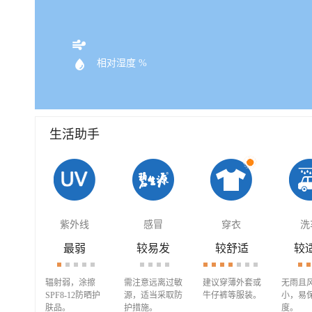
相对湿度 %
生活助手
紫外线
感冒
穿衣
洗
最弱
较易发
较舒适
较
辐射弱，涂擦
需注意远离过敏
建议穿薄外套或
无雨且
SPF8-12防晒护
源，适当采取防
牛仔裤等服装。
小，易
肤品。
护措施。
度。