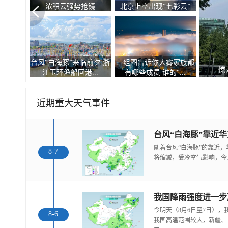
浓积云强势抢镜
北京上空出现“七彩云”
台风“白海豚”来临前夕 浙
一组图告诉你大雾家族都
惊
江玉环渔船回港...
有哪些成员 谁的“...
近期重大天气事件
随着台风“白海豚”的靠近
8-7
将缩减，受冷空气影响，今
今明天（8月6日至7日）
8-6
我国高温范围较大，新疆、