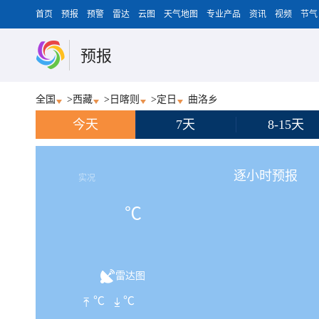
首页
预报
预警
雷达
云图
天气地图
专业产品
资讯
视频
节气
预报
全国
>
西藏
>
日喀则
>
定日
曲洛乡
今天
7天
8-15天
逐小时预报
实况
℃
雷达图
℃
℃