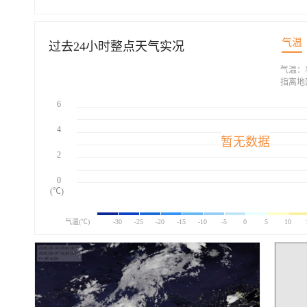
气温
过去24小时整点天气实况
气温：
指离地
6
4
暂无数据
2
0
(℃)
气温(℃)
-30
-25
-20
-15
-10
-5
0
5
10