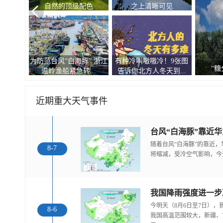
自然的顶级配色
之上清晰可见
为防范台风“白海豚” 浙江
有种冷叫嗷嗷冷！9张图
观
“糖
温岭渔船紧急转...
告诉你北方人冬天到...
近期重大天气事件
随着台风“白海豚”的靠近
8-7
将缩减，受冷空气影响，今
今明天（8月6日至7日）
8-6
我国高温范围较大，新疆、