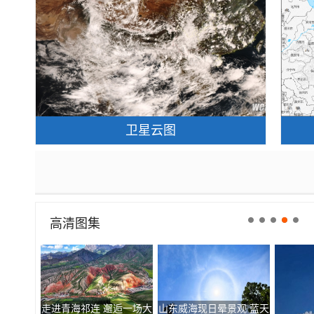
卫星云图
高清图集
走进青海祁连 邂逅一场大
山东威海现日晕景观 蓝天