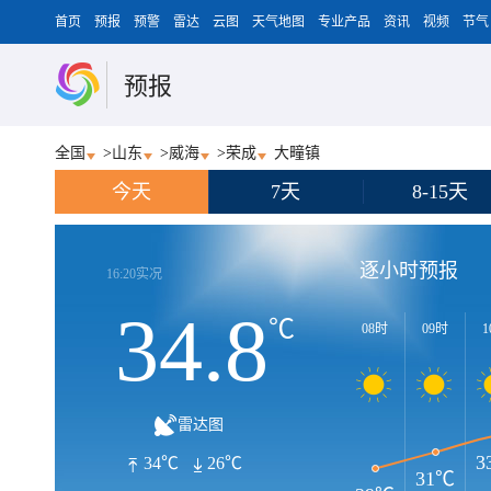
首页
预报
预警
雷达
云图
天气地图
专业产品
资讯
视频
节气
预报
全国
>
山东
>
威海
>
荣成
大疃镇
今天
7天
8-15天
逐小时预报
16:20实况
34.8
℃
08时
09时
1
雷达图
3
34℃
26℃
31℃