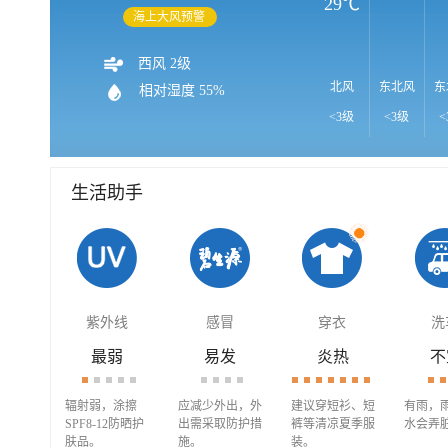
29℃
海上大风预警
西风 2级
北风
东北风
东
相对湿度 55%
<3级
<3级
<
生活助手
紫外线
感冒
穿衣
洗
最弱
易发
炎热
不
辐射弱，涂擦
应减少外出，外
建议穿短衫、短
有雨，
SPF8-12防晒护
出需采取防护措
裤等清凉夏季服
水会弄
肤品。
施。
装。