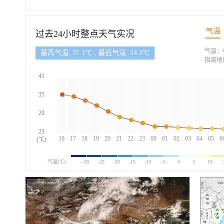
气温
过去24小时整点天气实况
气温：
最高气温: 37.1℃ , 最低气温: 24.3℃
指离地
41
35
29
23
16
17
18
19
20
21
22
23
00
01
02
03
04
05
0
(℃)
气温(℃)
-30
-25
-20
-15
-10
-5
0
5
10