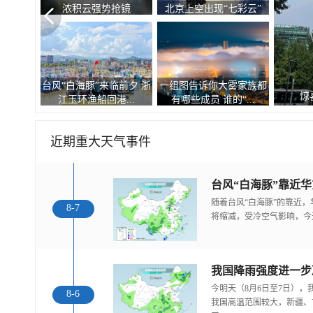
浓积云强势抢镜
北京上空出现“七彩云”
台风“白海豚”来临前夕 浙
一组图告诉你大雾家族都
惊
江玉环渔船回港...
有哪些成员 谁的“...
近期重大天气事件
随着台风“白海豚”的靠近
8-7
将缩减，受冷空气影响，今
今明天（8月6日至7日）
8-6
我国高温范围较大，新疆、