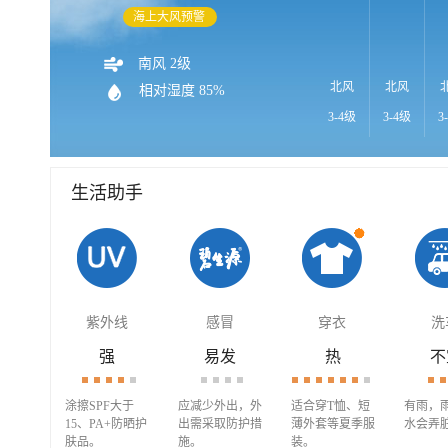
海上大风预警
南风 2级
北风
北风
相对湿度 85%
3-4级
3-4级
3
生活助手
紫外线
感冒
穿衣
洗
强
易发
热
不
涂擦SPF大于
应减少外出，外
适合穿T恤、短
有雨，
15、PA+防晒护
出需采取防护措
薄外套等夏季服
水会弄
肤品。
施。
装。