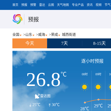
首页
预报
预警
雷达
云图
天气地图
专业产品
资讯
视频
节气
预报
全国
>
山东
>
威海
>
荣成
城西街道
今天
7天
8-15天
逐小时预报
06:00实况
26.8
℃
08时
09时
1
雷达图
25℃
30℃
29℃
2
28℃