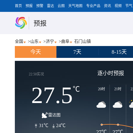
首页
预报
预警
雷达
云图
天气地图
专业产品
资讯
视频
节气
预报
全国
>
山东
>
济宁
>
曲阜
石门山镇
今天
7天
8-15天
逐小时预报
22:50实况
27.5
℃
20时
21时
2
雷达图
31℃
24℃
27℃
27℃