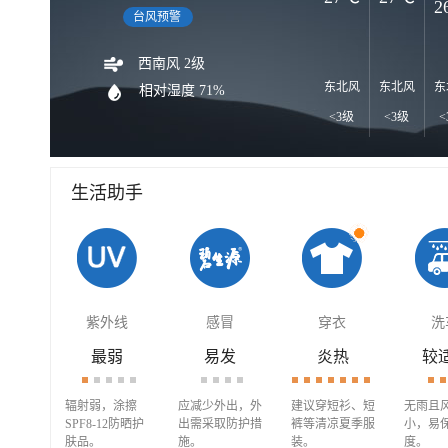
2
台风预警
西南风 2级
东北风
东北风
东
相对湿度 71%
<3级
<3级
<
生活助手
紫外线
感冒
穿衣
洗
最弱
易发
炎热
较
辐射弱，涂擦
应减少外出，外
建议穿短衫、短
无雨且
SPF8-12防晒护
出需采取防护措
裤等清凉夏季服
小，易
肤品。
施。
装。
度。