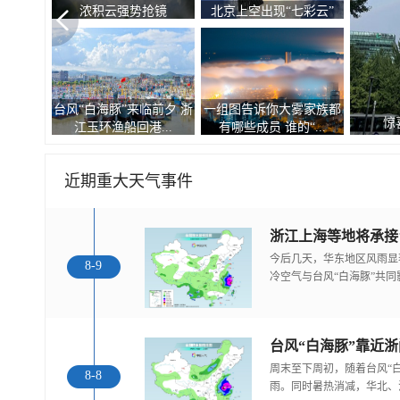
浓积云强势抢镜
北京上空出现“七彩云”
台风“白海豚”来临前夕 浙
一组图告诉你大雾家族都
惊
江玉环渔船回港...
有哪些成员 谁的“...
近期重大天气事件
浙江上海等地将承接
今后几天，华东地区风雨显
8-9
冷空气与台风“白海豚”共
台风“白海豚”靠近
周末至下周初，随着台风“
8-8
雨。同时暑热消减，华北、