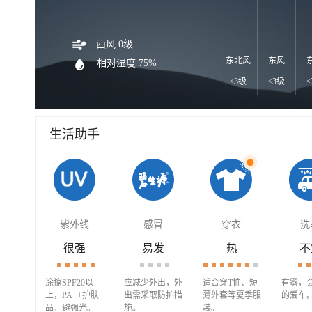
西风 0级
东北风
东风
相对湿度 75%
<3级
<3级
<
生活助手
紫外线
感冒
穿衣
洗
很强
易发
热
不
涂擦SPF20以
应减少外出，外
适合穿T恤、短
有雾，
上，PA++护肤
出需采取防护措
薄外套等夏季服
的爱车
品，避强光。
施。
装。