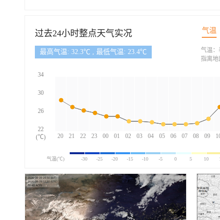
气温
过去24小时整点天气实况
气温：
最高气温: 32.3℃ , 最低气温: 23.4℃
指离地
34
30
26
22
20
21
22
23
00
01
02
03
04
05
06
07
08
09
1
(℃)
气温(℃)
-30
-25
-20
-15
-10
-5
0
5
10