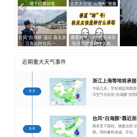
埋下红黄伏笔
北京天空现“云隙光”景象
台风“白海豚”逼近 直击浙
春夏咻冬！4张图告诉你
江各地防台风一...
秋天太快是种什么体...
近期重大天气事件
浙江上海等地将承接
今后几天，华东地区风雨显
8-9
冷空气与台风“白海豚”共
台风“白海豚”靠近
周末至下周初，随着台风“
8-8
雨。同时暑热消减，华北、