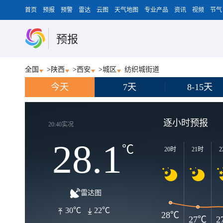
首页
预报
预警
雷达
云图
天气地图
专业产品
资讯
视频
节气
预报
全国
>
陕西
>
西安
>
城区
纺织城街道
今天
7天
8-15天
逐小时预报
20:40实况
28.1
℃
20时
21时
2
雷达图
30℃
22℃
28℃
27℃
2