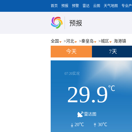
首页
预报
预警
雷达
云图
天气地图
专业产
预报
全国
>
河北
>
秦皇岛
>
城区
海港镇
今天
7天
07:20实况
29.9
℃
雷达图
20℃
30℃