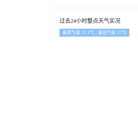
过去24小时整点天气实况
最高气温: 37.1℃ , 最低气温: 27℃
38
34
30
26
07
08
09
10
11
12
13
14
15
(℃)
气温(℃)
-30
-25
-20
-15
-10