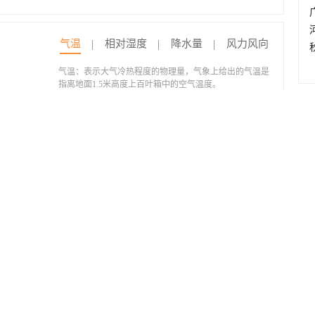
气温
相对湿度
降水量
风力风向
气温：表示大气冷热程度的物理量，气象上给出的气温是
指离地面1.5米高度上百叶箱中的空气温度。
热
(h)
16
17
18
19
20
21
22
23
00
01
02
03
04
05
06
07
-5
0
5
10
15
20
25
30
35
40
45
50