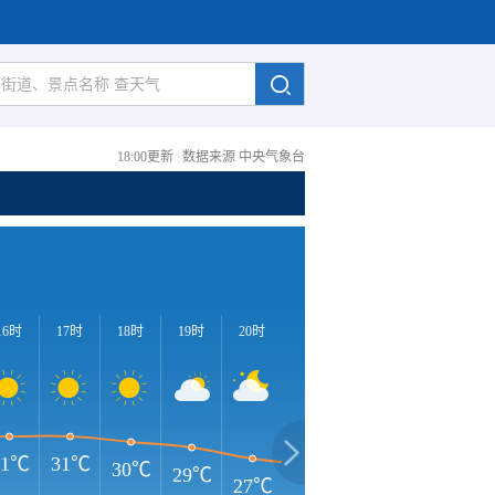
18:00更新
|
数据来源 中央气象台
16时
17时
18时
19时
20时
21时
22时
23时
0
31℃
31℃
30℃
29℃
27℃
26℃
26℃