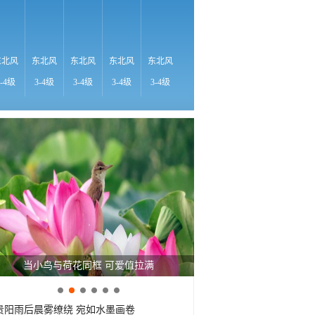
25℃
2
东北风
东北风
东北风
东北风
东北风
东北风
东北风
东北风
东
3-4级
3-4级
3-4级
3-4级
3-4级
3-4级
3-4级
3-4级
3-
夏天的快乐 藏在这些消暑美味里
贵阳雨后晨雾缭绕 宛如水墨画卷