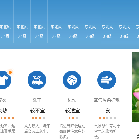
东北风
东北风
东北风
东北风
东北风
东北风
东北风
东北风
3-4级
3-4级
3-4级
3-4级
3-4级
3-4级
3-4级
3-4级
穿衣
洗车
运动
空气污染扩散
炎热
较不宜
较适宜
良
穿短衫、短
风力较大，洗车
请适当降低运动
气象条件有利于
清凉夏季服
后会蒙上灰尘。
强度并注意户外
空气污染物扩
防风。
散。