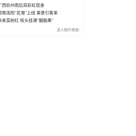
广西钦州雨后双彩虹现身
河南洛阳“花海”上线 美景引客来
秋来栾树红 枝头挂满“胭脂果”
进入图片频道>
门
景点
旅游
景区
天气
气温
指数
三亚
多云
33/23℃
较适宜
九寨沟
小雨
19/10℃
适宜
大理
晴
26/11℃
适宜
张家界
阴
23/16℃
适宜
桂林
中雨转多云
26/19℃
一般