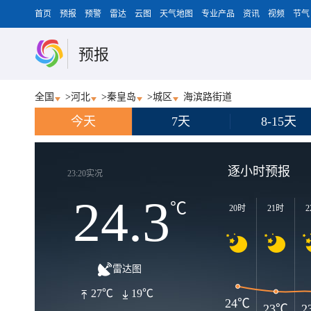
首页
预报
预警
雷达
云图
天气地图
专业产品
资讯
视频
节气
预报
全国
>
河北
>
秦皇岛
>
城区
海滨路街道
今天
7天
8-15天
逐小时预报
23:20实况
24.3
℃
20时
21时
2
雷达图
27℃
19℃
24℃
23℃
2