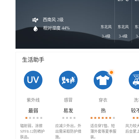
西南风 2级
东北风
东北风
东
相对湿度 44%
3-4级
3-4级
3
生活助手
紫外线
感冒
穿衣
洗
最弱
易发
热
较
辐射弱，涂擦
应减少外出，外
适合穿T恤、短
风力较
SPF8-12防晒护
出需采取防护措
薄外套等夏季服
后会蒙
肤品。
施。
装。