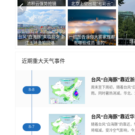
自然的顶级配色
空“大眼睛”
台风“白海豚”逼近 游客从
有种冷叫嗷嗷冷！9张图
观
“糖
南麂岛撤离上岸
告诉你北方人冬天到...
近期重大天气事件
台风“白海豚”靠近
周末至下周初，随着台风“
8-8
雨。同时暑热消减，华北、
随着台风“白海豚”的靠近
8-7
将缩减，受冷空气影响，今