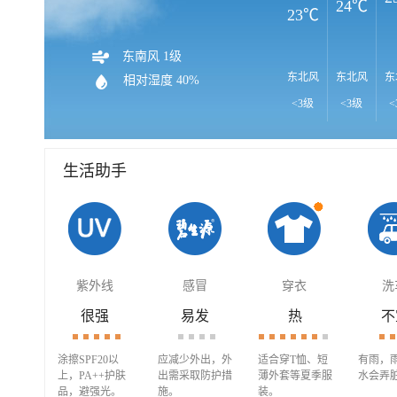
24℃
23℃
东南风 1级
东北风
东北风
东
相对湿度 40%
<3级
<3级
<
生活助手
紫外线
感冒
穿衣
洗
很强
易发
热
不
涂擦SPF20以
应减少外出，外
适合穿T恤、短
有雨，
上，PA++护肤
出需采取防护措
薄外套等夏季服
水会弄
品，避强光。
施。
装。