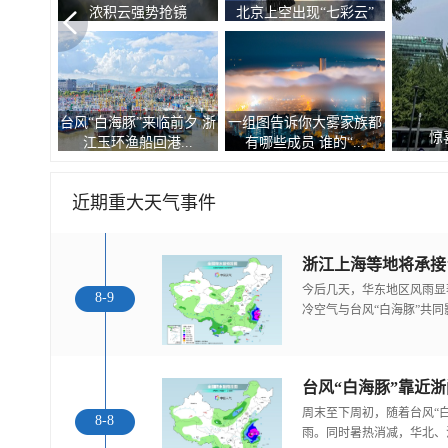
浓积云强势抢镜
北京上空出现“七彩云”
台风“白海豚”来临前夕 浙
一组图告诉你大雾家族都
惊
江玉环渔船回港...
有哪些成员 谁的“...
近期重大天气事件
浙江上海等地将承接
今后几天，华东地区风雨显
8-9
冷空气与台风“白海豚”共
台风“白海豚”靠近
周末至下周初，随着台风“
8-8
雨。同时暑热消减，华北、