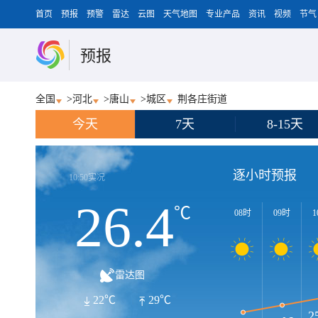
首页
预报
预警
雷达
云图
天气地图
专业产品
资讯
视频
节气
预报
全国
>
河北
>
唐山
>
城区
荆各庄街道
今天
7天
8-15天
逐小时预报
10:50实况
26.4
℃
08时
09时
1
雷达图
22℃
29℃
2