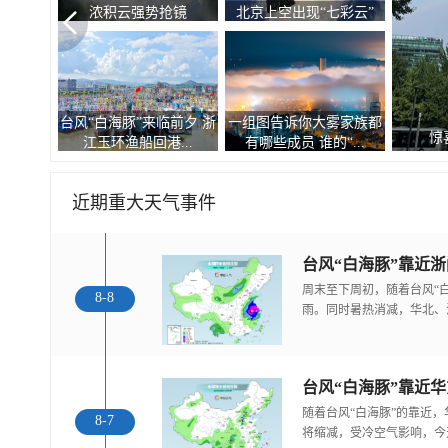
浓积云强势抢镜
北京上空出现“七彩云”
台风“白海豚”来临前夕 浙
一组图告诉你大雾家族都
惊
江玉环渔船回港...
有哪些成员 谁的“...
近期重大天气事件
台风“白海豚”靠近
周末至下周初，随着台风“
8-8
雨。同时暑热消减，华北、
随着台风“白海豚”的靠近
8-7
将缩减，受冷空气影响，今