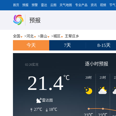
首页
预报
预警
雷达
云图
天气地图
专业产品
资讯
视频
节气
预报
全国
>
河北
>
唐山
>
城区
王辇庄乡
今天
7天
8-15天
逐小时预报
02:20实况
21.4
℃
20时
21时
2
雷达图
27℃
18℃
23℃
23℃