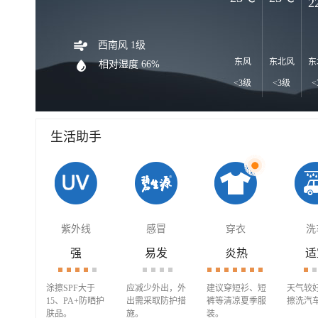
2
西南风 1级
东风
东北风
东
相对湿度 66%
<3级
<3级
<
生活助手
紫外线
感冒
穿衣
洗
强
易发
炎热
适
涂擦SPF大于
应减少外出，外
建议穿短衫、短
天气较
15、PA+防晒护
出需采取防护措
裤等清凉夏季服
擦洗汽
肤品。
施。
装。