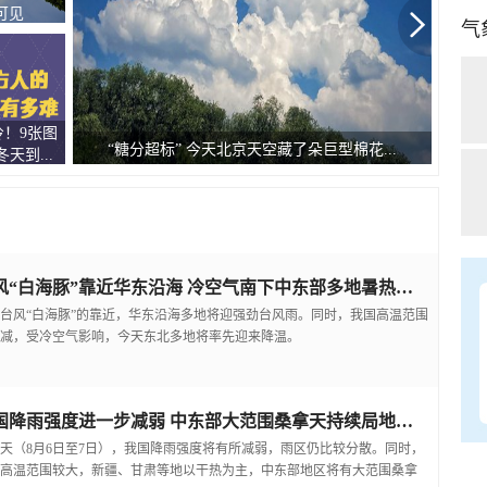
可见
气
！9张图
广西
“糖分超标” 今天北京天空藏了朵巨型棉花...
天到...
台风“白海豚”靠近华东沿海 冷空气南下中东部多地暑热缓解
台风“白海豚”的靠近，华东沿海多地将迎强劲台风雨。同时，我国高温范围
减，受冷空气影响，今天东北多地将率先迎来降温。
我国降雨强度进一步减弱 中东部大范围桑拿天持续局地可超38℃
天（8月6日至7日），我国降雨强度将有所减弱，雨区仍比较分散。同时，
高温范围较大，新疆、甘肃等地以干热为主，中东部地区将有大范围桑拿