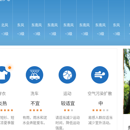
北风
东风
东南风
东南风
东南风
东南风
东南风
东风
<3级
<3级
<3级
<3级
<3级
<3级
<3级
<3级
穿衣
洗车
运动
空气污染扩散
炎热
不宜
较适宜
中
穿短衫、短
有雨，雨水和泥
请适当减少运动
易感人群应适当
清凉夏季服
水会弄脏爱车。
时间，降低运动
减少室外活动。
强度。