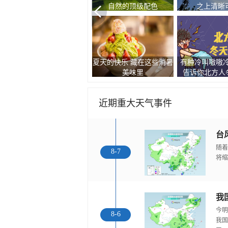
自然的顶级配色
之上清晰
夏天的快乐 藏在这些消暑
有种冷叫嗷嗷冷
现双彩虹和云隙光景观
美味里
告诉你北方人冬
近期重大天气事件
随着
8-7
将缩
今明
8-6
我国