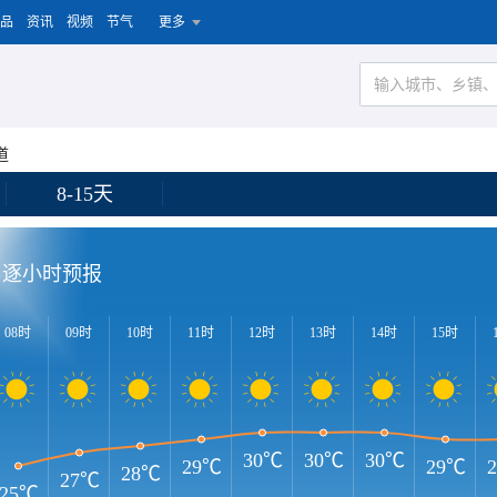
品
资讯
视频
节气
更多
道
8-15天
逐小时预报
08时
09时
10时
11时
12时
13时
14时
15时
30℃
30℃
30℃
29℃
29℃
28℃
27℃
25℃