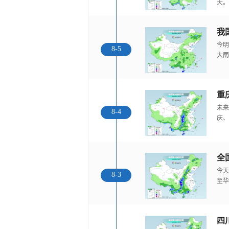
天。
我
今明
8-5
大雨
重
未来
8-4
庆、
全
今天
8-3
至华