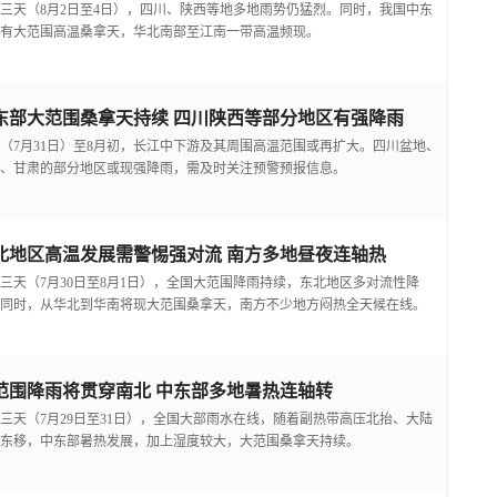
三天（8月2日至4日），四川、陕西等地多地雨势仍猛烈。同时，我国中东
有大范围高温桑拿天，华北南部至江南一带高温频现。
东部大范围桑拿天持续 四川陕西等部分地区有强降雨
（7月31日）至8月初，长江中下游及其周围高温范围或再扩大。四川盆地、
、甘肃的部分地区或现强降雨，需及时关注预警预报信息。
北地区高温发展需警惕强对流 南方多地昼夜连轴热
三天（7月30日至8月1日），全国大范围降雨持续，东北地区多对流性降
同时，从华北到华南将现大范围桑拿天，南方不少地方闷热全天候在线。
范围降雨将贯穿南北 中东部多地暑热连轴转
三天（7月29日至31日），全国大部雨水在线，随着副热带高压北抬、大陆
东移，中东部暑热发展，加上湿度较大，大范围桑拿天持续。