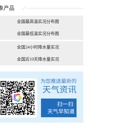
仿若一片片棉花糖
光芒万丈十分壮...
象
产品
全国最高温实况分布图
全国最低温实况分布图
南宁：盛夏里的“绿野
被湿冷支配的恐惧！9张
云南昆明降
仙踪”
图告诉你南方人冬天...
全国24小时降水量实况
全国近10天降水量实况