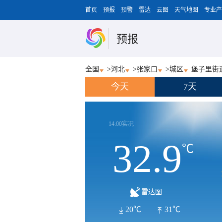
首页
预报
预警
雷达
云图
天气地图
专业产
预报
全国
>
河北
>
张家口
>
城区
堡子里街
今天
7天
14:00实况
32.9
℃
雷达图
20℃
31℃