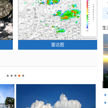
生
雷达图
景观 蓝天
北京