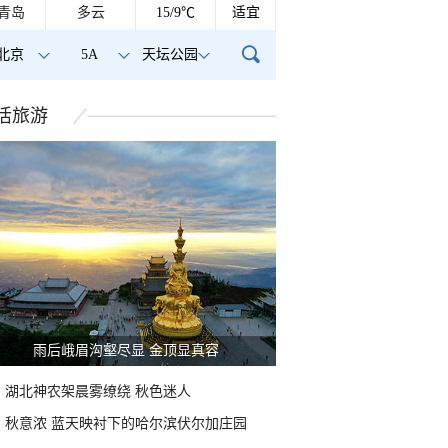
青岛
多云
15/9℃
适宜
北京
5A
天坛公园
活
旅游
雨后峨眉沟壑尽显 金顶显真容
湖北神农架晨雾缭绕 秋色迷人
秋意浓 蓝天映衬下的哈尔滨伏尔加庄园
天空现瑰丽朝霞 云层
北京上空现“丁达尔效应”