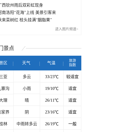
广西钦州雨后双彩虹现身
河南洛阳“花海”上线 美景引客来
秋来栾树红 枝头挂满“胭脂果”
进入图片频道>
门
景点
旅游
景区
天气
气温
指数
三亚
多云
33/23℃
较适宜
九寨沟
小雨
19/10℃
适宜
大理
晴
26/11℃
适宜
张家界
阴
23/16℃
适宜
桂林
中雨转多云
26/19℃
一般