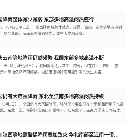
国降雨整体减少减弱 东部多地高温闷热盛行
天（8月5日至6日），我国降雨将总体减少、减弱，西南、东北等地有中到
，局地暴雨，海南岛强降雨频繁，或有大暴雨现身。
庆云南等地降雨仍然频繁 我国东部多地高温不断
三天（8月4日至6日），我国降雨逐步减少、减弱，但在陕西、四川、重
贵州等地仍然降雨频繁，需防范连续降雨可能引发的次生灾害。
国仍有大范围降雨 东北至江南多地高温闷热持续
（8月3日），全国仍有大范围降雨，强降雨主要出现在华南和西南地区东部
北、东北一带。在副热带高压的掌控下，从东北至江南高温闷热天气持续。
四川陕西等地需警惕降雨叠加致灾 华北南部至江南一带高温频现