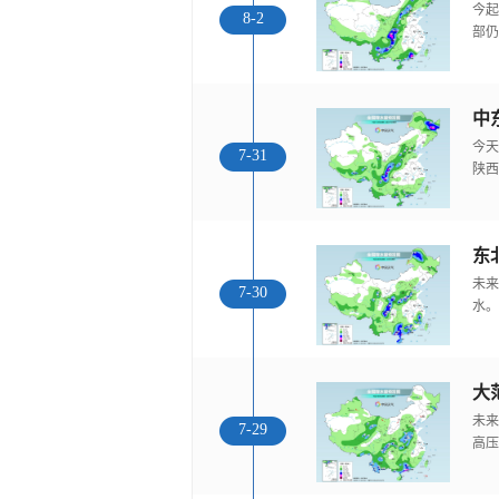
今起
8-2
部仍
中
今天
7-31
陕西
东
未来
7-30
水。
大
未来
7-29
高压