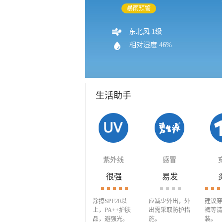
大风预警
东北风 1级
相对湿度 46%
生活助手
紫外线
感冒
很强
易发
涂擦SPF20以
应减少外出，外
建议
上，PA++护肤
出需采取防护措
裤等
品，避强光。
施。
装。