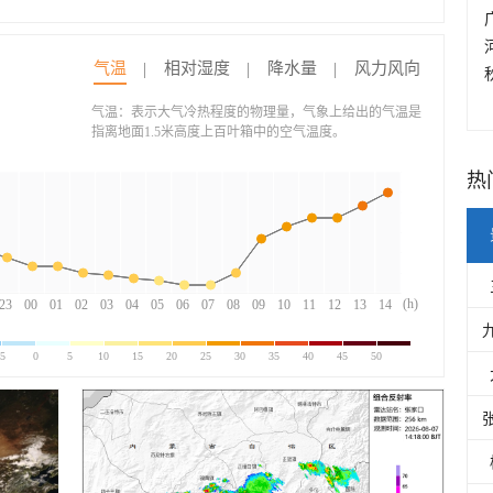
气温
相对湿度
降水量
风力风向
气温：表示大气冷热程度的物理量，气象上给出的气温是
指离地面1.5米高度上百叶箱中的空气温度。
热
(h)
23
00
01
02
03
04
05
06
07
08
09
10
11
12
13
14
-5
0
5
10
15
20
25
30
35
40
45
50