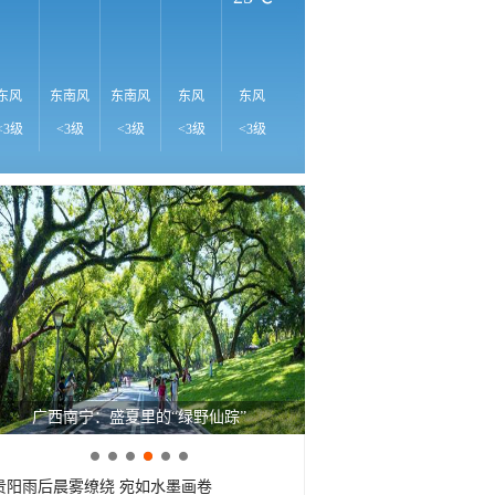
23℃
22℃
21℃
2
东风
东南风
东南风
东风
东风
东北风
东风
东南风
东
<3级
<3级
<3级
<3级
<3级
<3级
<3级
<3级
<
广西南宁：盛夏里的“绿野仙踪”
贵阳雨后晨雾缭绕 宛如水墨画卷