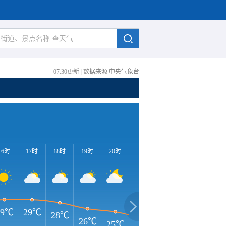
07:30更新
|
数据来源 中央气象台
16时
17时
18时
19时
20时
21时
22时
23时
0
29℃
29℃
28℃
26℃
25℃