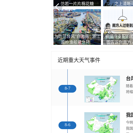
仿若一片片棉花糖
之上清晰
为防范台风“白海豚” 浙江
被湿冷支配的恐
天空藏了朵巨型棉花...
温岭渔船紧急转...
图告诉你南方人
近期重大天气事件
随着
8-7
将缩
今明
8-6
我国