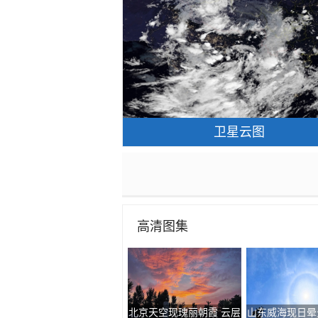
卫星云图
高清图集
北京天空现瑰丽朝霞 云层
山东威海现日晕