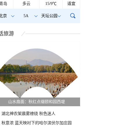
青岛
多云
15/9℃
适宜
北京
5A
天坛公园
活
旅游
山水扇面：秋红点缀颐和园西堤
湖北神农架晨雾缭绕 秋色迷人
秋意浓 蓝天映衬下的哈尔滨伏尔加庄园
湖畔：湖光花海长云
北京彩虹云隙光七彩云浓