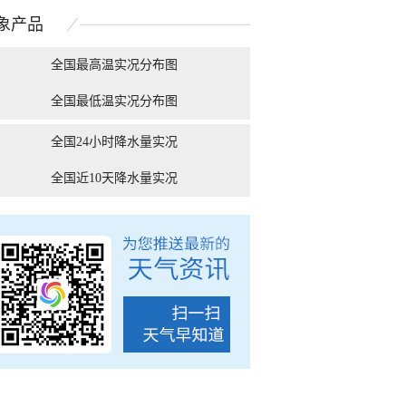
天地铺成明亮画卷
积云接连上线
象
产品
全国最高温实况分布图
全国最低温实况分布图
永新：中稻开镰抢收
前方高能！ 看地球从未如
北京气温创今年
忙
此清晰！
全国24小时降水量实况
全国近10天降水量实况