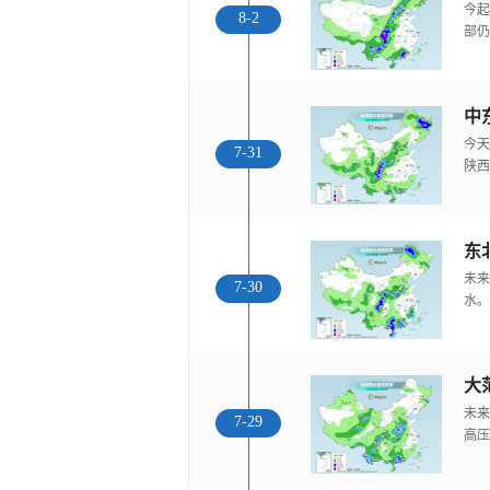
今起
8-2
部仍
中
今天
7-31
陕西
东
未来
7-30
水。
大
未来
7-29
高压