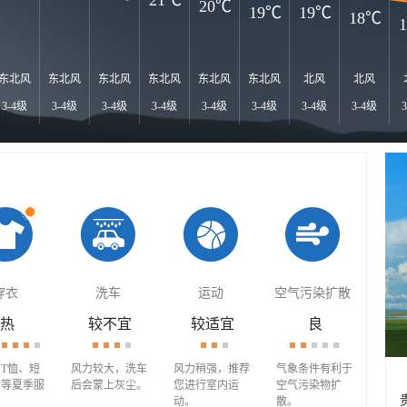
21℃
20℃
19℃
19℃
18℃
东北风
东北风
东北风
东北风
东北风
东北风
北风
北风
3-4级
3-4级
3-4级
3-4级
3-4级
3-4级
3-4级
3-4级
穿衣
洗车
运动
空气污染扩散
热
较不宜
较适宜
良
T恤、短
风力较大，洗车
风力稍强，推荐
气象条件有利于
套等夏季服
后会蒙上灰尘。
您进行室内运
空气污染物扩
动。
散。