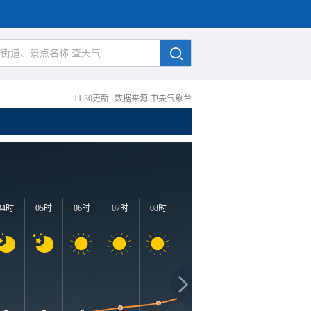
11:30更新
|
数据来源 中央气象台
04时
05时
06时
07时
08时
09时
10时
11时
1
24℃
2
22℃