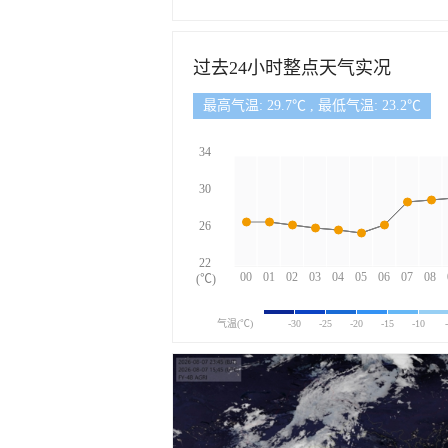
过去24小时整点天气实况
最高气温: 29.7℃ , 最低气温: 23.2℃
34
30
26
22
00
01
02
03
04
05
06
07
08
(℃)
气温(℃)
-30
-25
-20
-15
-10