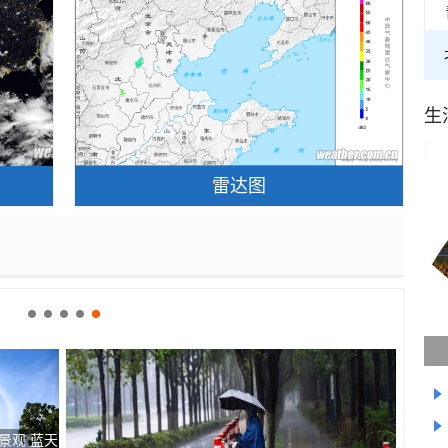
生
雷达图
景观 蓝天
青海