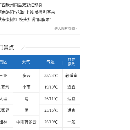
广西钦州雨后双彩虹现身
河南洛阳“花海”上线 美景引客来
秋来栾树红 枝头挂满“胭脂果”
进入图片频道>
门
景点
旅游
景区
天气
气温
指数
三亚
多云
33/23℃
较适宜
九寨沟
小雨
19/10℃
适宜
大理
晴
26/11℃
适宜
张家界
阴
23/16℃
适宜
桂林
中雨转多云
26/19℃
一般