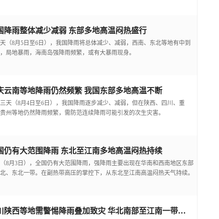
国降雨整体减少减弱 东部多地高温闷热盛行
天（8月5日至6日），我国降雨将总体减少、减弱，西南、东北等地有中到
，局地暴雨，海南岛强降雨频繁，或有大暴雨现身。
庆云南等地降雨仍然频繁 我国东部多地高温不断
三天（8月4日至6日），我国降雨逐步减少、减弱，但在陕西、四川、重
贵州等地仍然降雨频繁，需防范连续降雨可能引发的次生灾害。
国仍有大范围降雨 东北至江南多地高温闷热持续
（8月3日），全国仍有大范围降雨，强降雨主要出现在华南和西南地区东部
北、东北一带。在副热带高压的掌控下，从东北至江南高温闷热天气持续。
四川陕西等地需警惕降雨叠加致灾 华北南部至江南一带高温频现