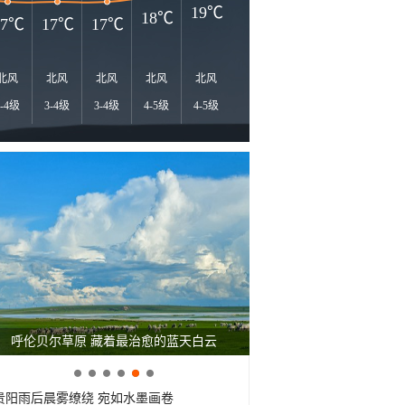
21℃
19℃
18℃
17℃
17℃
17℃
北风
北风
北风
北风
北风
北风
北风
东北风
东
3-4级
3-4级
3-4级
4-5级
4-5级
4-5级
4-5级
4-5级
3-
呼伦贝尔草原 藏着最治愈的蓝天白云
贵阳雨后晨雾缭绕 宛如水墨画卷