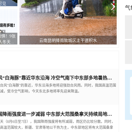
可见
气
惧！9张
江西
云南昆明降雨致城区主干道积水
冬天...
台风“白海豚”靠近华东沿海 冷空气南下中东部多地暑热缓解
台风“白海豚”的靠近，华东沿海多地将迎强劲台风雨。同时，我国高温范围
减，受冷空气影响，今天东北多地将率先迎来降温。
我国降雨强度进一步减弱 中东部大范围桑拿天持续局地可超38℃
天（8月6日至7日），我国降雨强度将有所减弱，雨区仍比较分散。同时，
高温范围较大，新疆、甘肃等地以干热为主，中东部地区将有大范围桑拿