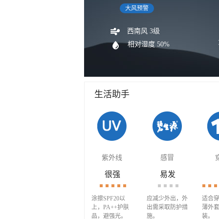
大风预警
西南风 3级
相对湿度 50%
生活助手
紫外线
感冒
很强
易发
涂擦SPF20以
应减少外出，外
适合穿
上，PA++护肤
出需采取防护措
薄外
品，避强光。
施。
装。