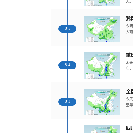
天。
我
今明
8-5
大雨
重
未来
8-4
庆、
全
今天
8-3
至华