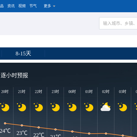
品
资讯
视频
节气
更多
8-15天
逐小时预报
20时
21时
22时
23时
00时
01时
02时
03时
24℃
23℃
22℃