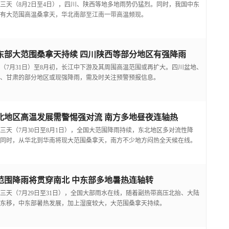
三天（8月2日至4日），四川、陕西等地多地雨势仍猛烈。同时，我国中东
有大范围高温桑拿天，华北南部至江南一带高温频现。
东部大范围桑拿天持续 四川陕西等部分地区有强降雨
（7月31日）至8月初，长江中下游及其周围高温范围或再扩大。四川盆地、
、甘肃的部分地区或现强降雨，需及时关注预警预报信息。
北地区高温发展需警惕强对流 南方多地昼夜连轴热
三天（7月30日至8月1日），全国大范围降雨持续，东北地区多对流性降
同时，从华北到华南将现大范围桑拿天，南方不少地方闷热全天候在线。
范围降雨将贯穿南北 中东部多地暑热连轴转
三天（7月29日至31日），全国大部雨水在线，随着副热带高压北抬、大陆
东移，中东部暑热发展，加上湿度较大，大范围桑拿天持续。