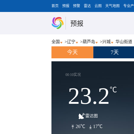
首页
预报
预警
雷达
云图
天气地图
专业产
预报
全国
>
辽宁
>
葫芦岛
>
兴城
华山街道
今天
7天
00:10实况
23.2
℃
雷达图
26℃
17℃