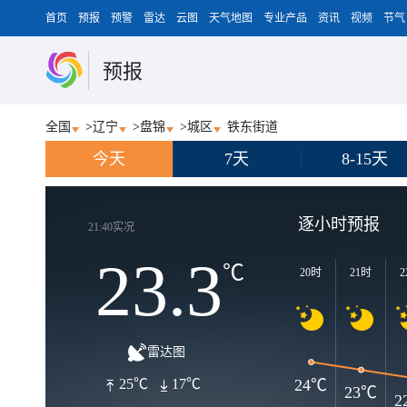
首页
预报
预警
雷达
云图
天气地图
专业产品
资讯
视频
节气
预报
全国
>
辽宁
>
盘锦
>
城区
铁东街道
今天
7天
8-15天
逐小时预报
21:40实况
23.3
℃
20时
21时
2
雷达图
24℃
25℃
17℃
23℃
2