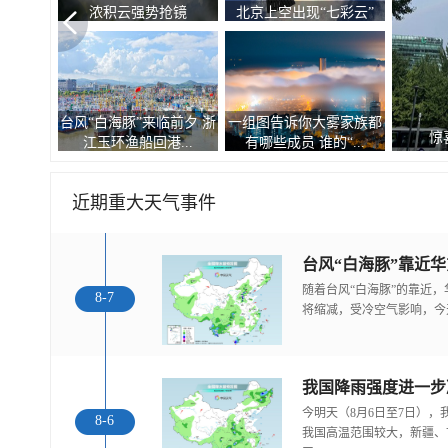
浓积云强势抢镜
北京上空出现“七彩云”
台风“白海豚”来临前夕 浙
一组图告诉你大雾家族都
惊
江玉环渔船回港...
有哪些成员 谁的“...
近期重大天气事件
随着台风“白海豚”的靠近
8-7
将缩减，受冷空气影响，今
今明天（8月6日至7日）
8-6
我国高温范围较大，新疆、