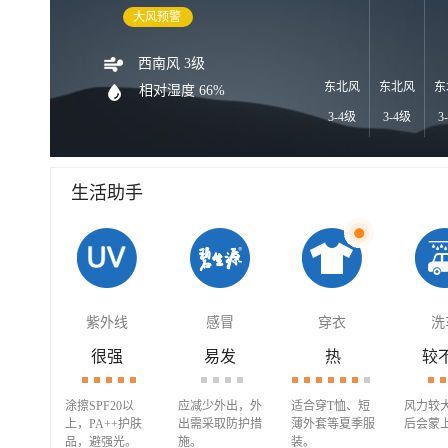
大风预警
西南风 3级
东北风
东北风
东
相对湿度 66%
3-4级
3-4级
3
生活助手
紫外线
感冒
穿衣
洗
很强
易发
热
较
涂擦SPF20以
应减少外出，外
适合穿T恤、短
风力较
上，PA++护肤
出需采取防护措
薄外套等夏季服
后会蒙
品，避强光。
施。
装。