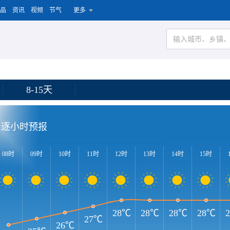
品
资讯
视频
节气
更多
8-15天
逐小时预报
08时
09时
10时
11时
12时
13时
14时
15时
28℃
28℃
28℃
28℃
27℃
26℃