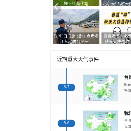
浓积云强势抢镜
北京上空出现“
台风“白海豚”来临前夕 浙
一组图告诉你大
鱼鳞云景观
江玉环渔船回港...
有哪些成员 谁的
近期重大天气事件
随着
8-7
将缩
今明
8-6
我国