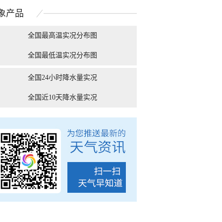
自然的顶级配色
空“大眼睛”
象
产品
全国最高温实况分布图
全国最低温实况分布图
“白海豚”逼近 游客从
有种冷叫嗷嗷冷！9张图
“糖分超标” 今天北
南麂岛撤离上岸
告诉你北方人冬天到...
全国24小时降水量实况
全国近10天降水量实况