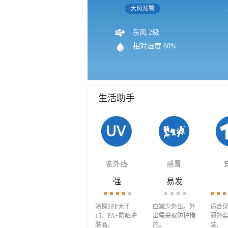
大风预警
东风 2级
相对湿度 60%
生活助手
紫外线
感冒
强
易发
涂擦SPF大于
应减少外出，外
适合穿
15、PA+防晒护
出需采取防护措
薄外
肤品。
施。
装。