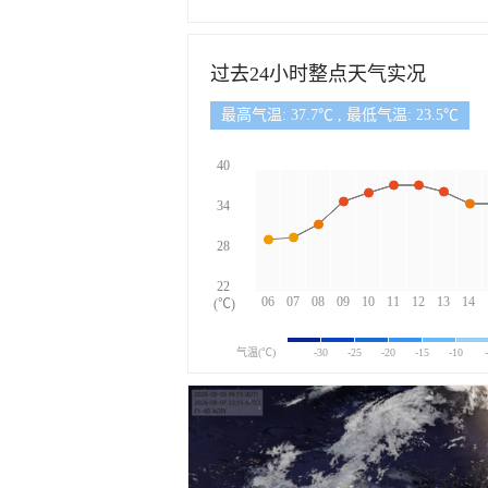
过去24小时整点天气实况
最高气温: 37.7℃ , 最低气温: 23.5℃
40
34
28
22
06
07
08
09
10
11
12
13
14
(℃)
气温(℃)
-30
-25
-20
-15
-10