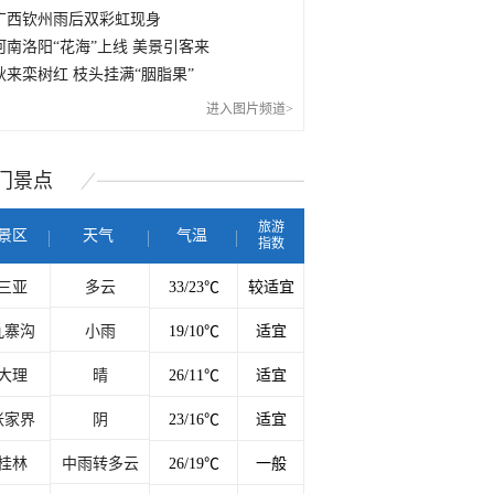
广西钦州雨后双彩虹现身
河南洛阳“花海”上线 美景引客来
秋来栾树红 枝头挂满“胭脂果”
进入图片频道>
门
景点
旅游
景区
天气
气温
指数
三亚
多云
33/23℃
较适宜
九寨沟
小雨
19/10℃
适宜
大理
晴
26/11℃
适宜
张家界
阴
23/16℃
适宜
桂林
中雨转多云
26/19℃
一般