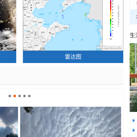
生
雷达图
立
走进