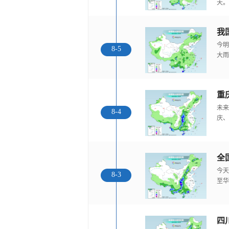
天。
我
今明
8-5
大雨
重
未来
8-4
庆、
全
今天
8-3
至华