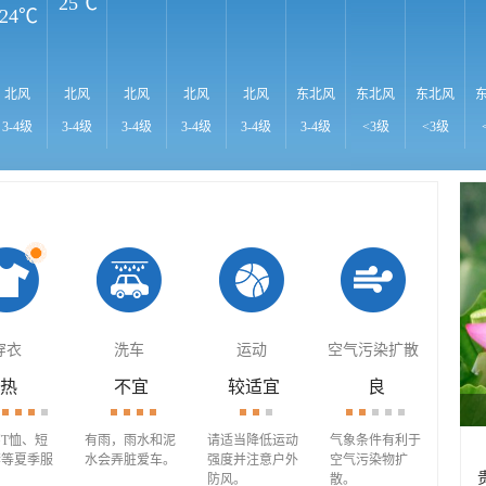
25℃
24℃
北风
北风
北风
北风
北风
东北风
东北风
东北风
3-4级
3-4级
3-4级
3-4级
3-4级
3-4级
<3级
<3级
穿衣
洗车
运动
空气污染扩散
热
不宜
较适宜
良
T恤、短
有雨，雨水和泥
请适当降低运动
气象条件有利于
套等夏季服
水会弄脏爱车。
强度并注意户外
空气污染物扩
防风。
散。