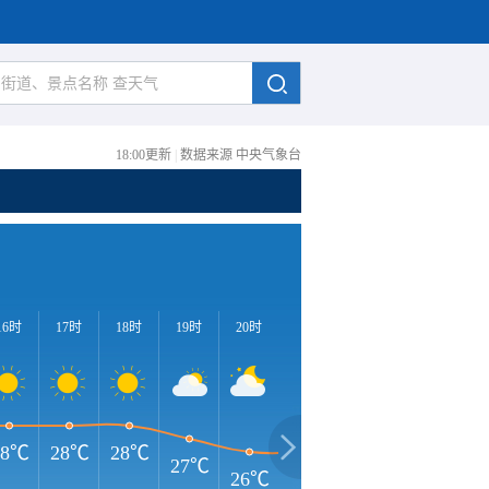
18:00更新
|
数据来源 中央气象台
16时
17时
18时
19时
20时
21时
22时
23时
0
28℃
28℃
28℃
27℃
26℃
26℃
26℃