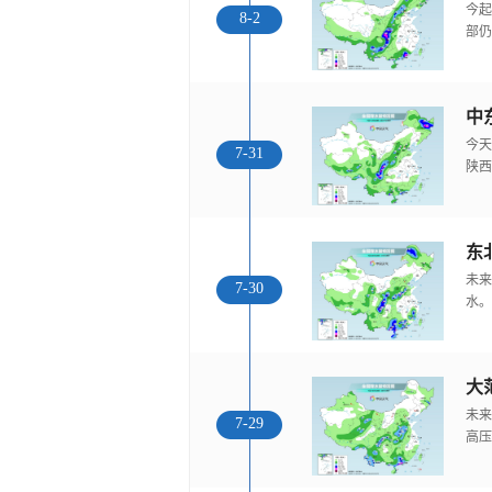
今起
8-2
部仍
中
今天
7-31
陕西
东
未来
7-30
水。
大
未来
7-29
高压