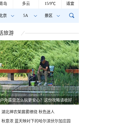
青岛
多云
15/9℃
适宜
北京
5A
景区
活
旅游
秋这样过：啃秋晒秋贴秋膘 庆祝丰收迎秋来
湖北神农架晨雾缭绕 秋色迷人
秋意浓 蓝天映衬下的哈尔滨伏尔加庄园
青海祁连 邂逅一场大
北京现超清晰日晕 好似天