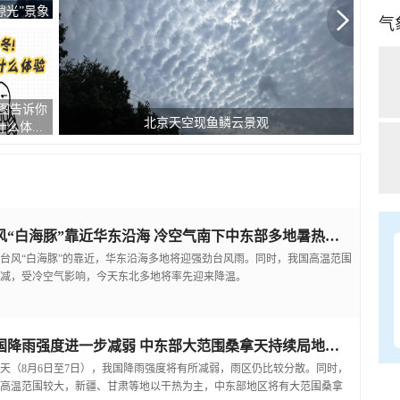
七彩云”
气
雾家族都
台风
惊喜连连 北京天空现双彩虹和云隙光景观
“...
台风“白海豚”靠近华东沿海 冷空气南下中东部多地暑热缓解
台风“白海豚”的靠近，华东沿海多地将迎强劲台风雨。同时，我国高温范围
减，受冷空气影响，今天东北多地将率先迎来降温。
我国降雨强度进一步减弱 中东部大范围桑拿天持续局地可超38℃
天（8月6日至7日），我国降雨强度将有所减弱，雨区仍比较分散。同时，
高温范围较大，新疆、甘肃等地以干热为主，中东部地区将有大范围桑拿