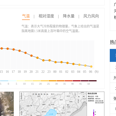
气温
相对湿度
降水量
风力风向
气温：表示大气冷热程度的物理量，气象上给出的气温是
指离地面1.5米高度上百叶箱中的空气温度。
热
(h)
15
16
17
18
19
20
21
22
23
00
01
02
03
04
05
06
-5
0
5
10
15
20
25
30
35
40
45
50