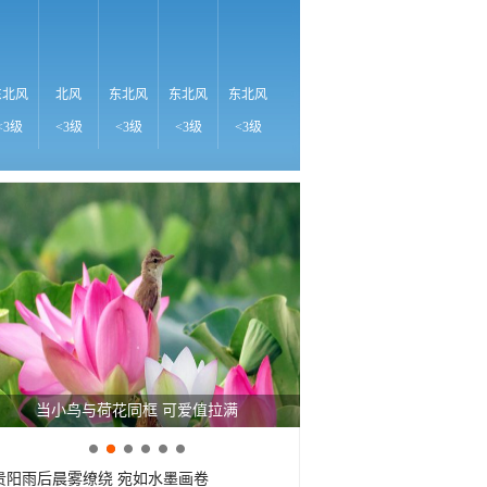
25℃
2
东北风
北风
东北风
东北风
东北风
东北风
东北风
北风
东
<3级
<3级
<3级
<3级
<3级
<3级
<3级
<3级
<
夏天的快乐 藏在这些消暑美味里
贵阳雨后晨雾缭绕 宛如水墨画卷