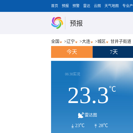
首页
预报
预警
雷达
云图
天气地图
专业产
预报
全国
>
辽宁
>
大连
>
城区
甘井子街道
今天
7天
06:30实况
23.3
℃
雷达图
23℃
28℃