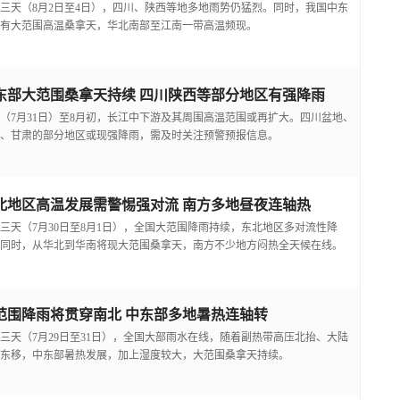
三天（8月2日至4日），四川、陕西等地多地雨势仍猛烈。同时，我国中东
有大范围高温桑拿天，华北南部至江南一带高温频现。
东部大范围桑拿天持续 四川陕西等部分地区有强降雨
（7月31日）至8月初，长江中下游及其周围高温范围或再扩大。四川盆地、
、甘肃的部分地区或现强降雨，需及时关注预警预报信息。
北地区高温发展需警惕强对流 南方多地昼夜连轴热
三天（7月30日至8月1日），全国大范围降雨持续，东北地区多对流性降
同时，从华北到华南将现大范围桑拿天，南方不少地方闷热全天候在线。
范围降雨将贯穿南北 中东部多地暑热连轴转
三天（7月29日至31日），全国大部雨水在线，随着副热带高压北抬、大陆
东移，中东部暑热发展，加上湿度较大，大范围桑拿天持续。