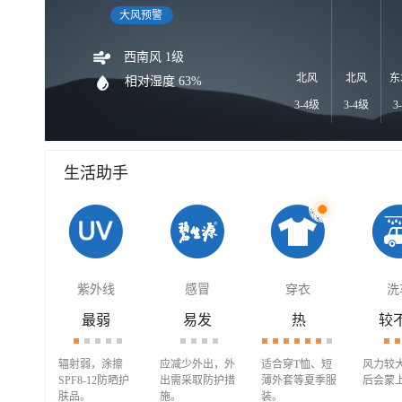
大风预警
西南风 1级
北风
北风
东
相对湿度 63%
3-4级
3-4级
3
生活助手
紫外线
感冒
穿衣
洗
最弱
易发
热
较
辐射弱，涂擦
应减少外出，外
适合穿T恤、短
风力较
SPF8-12防晒护
出需采取防护措
薄外套等夏季服
后会蒙
肤品。
施。
装。