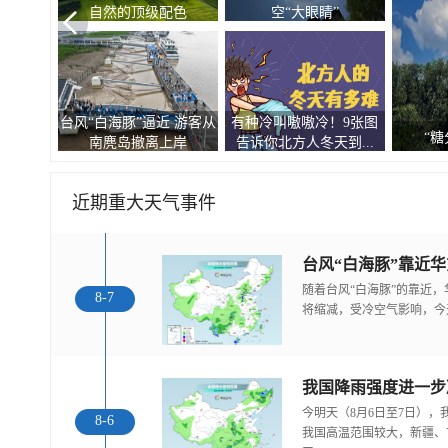
自然的顶级配色
空“大眼睛”
台风“白海豚”逼近 游客从
有种冷叫嗷嗷冷！9张图
观
“糖
南麂岛撤离上岸
告诉你北方人冬天到...
近期重大天气事件
随着台风“白海豚”的靠近
8-7
将缩减，受冷空气影响，今
今明天（8月6日至7日）
8-6
我国高温范围较大，新疆、