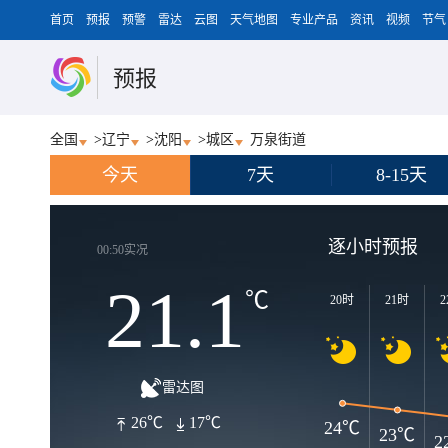
首页
预报
预警
雷达
云图
天气地图
专业产品
资讯
视频
节气
预报
全国
>
辽宁
>
沈阳
>
城区
万泉街道
今天
7天
8-15天
逐小时预报
00:50实况
21.1
℃
20时
21时
2
雷达图
26℃
17℃
24℃
23℃
2