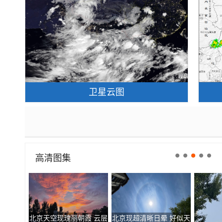
卫星云图
高清图集
北京天空现瑰丽朝霞 云层
北京现超清晰日晕 好似天