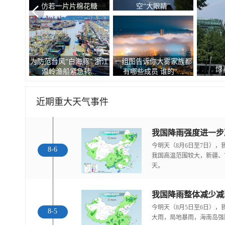
仿若一片片棉花糖
空“大眼睛”
为防范台风“白海豚” 浙江
一组图告诉你大雾家族都
惊
温岭渔船紧急转...
有哪些成员 谁的“...
近期重大天气事件
今明天（8月6日至7日）
8-6
我国高温范围较大，新疆、
天。
我国降雨整体减少减
今明天（8月5日至6日）
8-5
大雨，局地暴雨，海南岛强