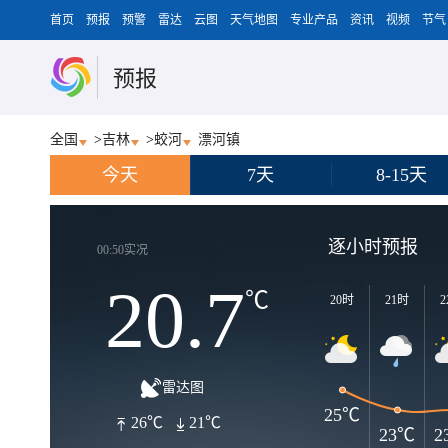
首页
预报
预警
雷达
云图
天气地图
专业产品
资讯
视频
节气
预报
全国
>
吉林
>
蛟河
漂河镇
今天
7天
8-15天
逐小时预报
00:50实况
20.7
℃
20时
21时
2
雷达图
25℃
26℃
21℃
23℃
2