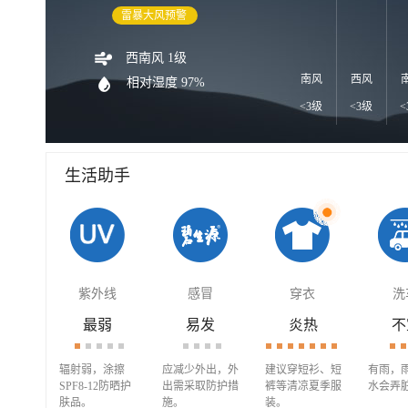
雷暴大风预警
西南风 1级
南风
西风
相对湿度 97%
<3级
<3级
<
生活助手
紫外线
感冒
穿衣
洗
最弱
易发
炎热
不
辐射弱，涂擦
应减少外出，外
建议穿短衫、短
有雨，
SPF8-12防晒护
出需采取防护措
裤等清凉夏季服
水会弄
肤品。
施。
装。