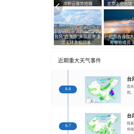
自然的顶级配色
空“大眼
台风“白海豚”逼近 游客从
有种冷叫嗷嗷冷
现双彩虹和云隙光景观
南麂岛撤离上岸
告诉你北方人冬
近期重大天气事件
台
周末
8-8
雨。
随着
8-7
将缩