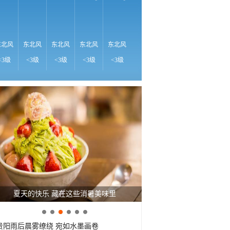
17℃
16℃
16℃
1
东北风
东北风
东北风
东北风
东北风
东北风
东北风
东北风
东
<3级
<3级
<3级
<3级
<3级
<3级
<3级
<3级
<
广西南宁：盛夏里的“绿野仙踪”
贵阳雨后晨雾缭绕 宛如水墨画卷