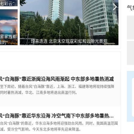
睛”
气
！9张图
为防
“糖分超标” 今天北京天空藏了朵巨型棉花...
天到...
温
风“白海豚”靠近浙闽沿海风雨渐起 中东部多地暑热消减
至下周初，随着台风“白海豚”靠近，上海、浙江、福建等地将现持续强降
同时暑热消减，华北、江南多地将退出高温行列。
台风“白海豚”靠近华东沿海 冷空气南下中东部多地暑热缓解
台风“白海豚”的靠近，华东沿海多地将迎强劲台风雨。同时，我国高温范围
减，受冷空气影响，今天东北多地将率先迎来降温。