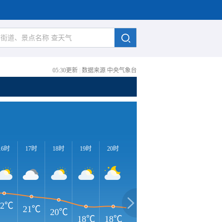
05:30更新
|
数据来源 中央气象台
16时
17时
18时
19时
20时
21时
22时
23时
0
22℃
21℃
20℃
18℃
18℃