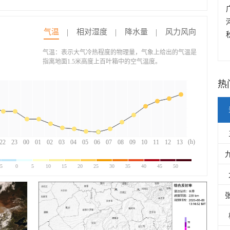
气温
相对湿度
降水量
风力风向
气温：表示大气冷热程度的物理量，气象上给出的气温是
指离地面1.5米高度上百叶箱中的空气温度。
热
(h)
22
23
00
01
02
03
04
05
06
07
08
09
10
11
12
13
-5
0
5
10
15
20
25
30
35
40
45
50