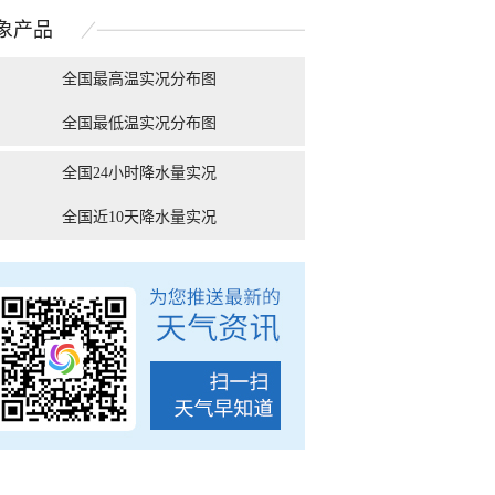
仿若一片片棉花糖
之上清晰可见
象
产品
全国最高温实况分布图
全国最低温实况分布图
范台风“白海豚” 浙江
被湿冷支配的恐惧！9张
云南昆明降
岭渔船紧急转...
图告诉你南方人冬天...
全国24小时降水量实况
全国近10天降水量实况