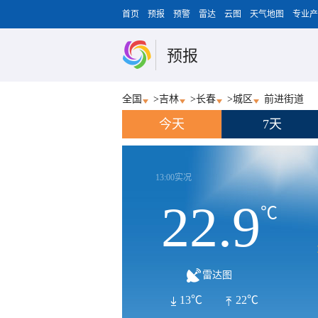
首页
预报
预警
雷达
云图
天气地图
专业产
预报
全国
>
吉林
>
长春
>
城区
前进街道
今天
7天
13:00实况
22.9
℃
雷达图
13℃
22℃