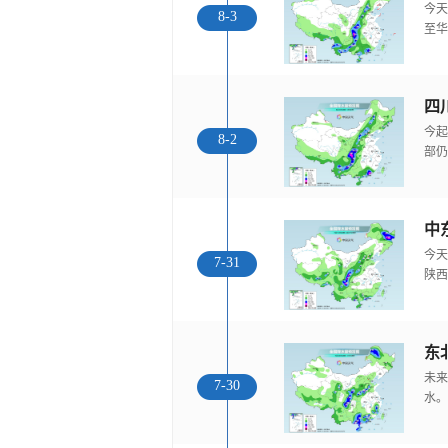
今天
8-3
至华
今起
8-2
部仍
中
今天
7-31
陕西
东
未来
7-30
水。