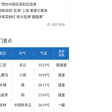
广西钦州雨后双彩虹现身
河南洛阳“花海”上线 美景引客来
秋来栾树红 枝头挂满“胭脂果”
进入图片频道>
门
景点
旅游
景区
天气
气温
指数
三亚
多云
33/23℃
较适宜
九寨沟
小雨
19/10℃
适宜
大理
晴
26/11℃
适宜
张家界
阴
23/16℃
适宜
桂林
中雨转多云
26/19℃
一般