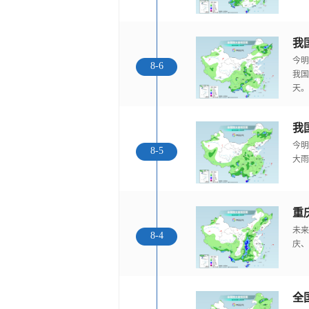
今明
8-6
我国
天。
我
今明
8-5
大雨
重
未来
8-4
庆、
全