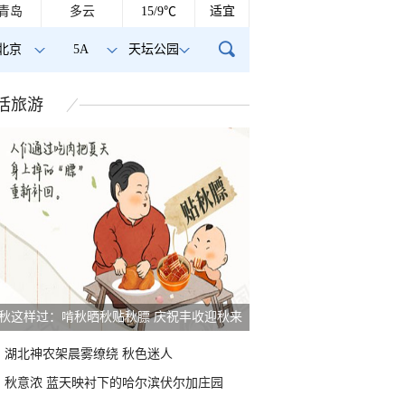
青岛
多云
15/9℃
适宜
北京
5A
天坛公园
活
旅游
雨后峨眉沟壑尽显 金顶显真容
湖北神农架晨雾缭绕 秋色迷人
秋意浓 蓝天映衬下的哈尔滨伏尔加庄园
天空现瑰丽朝霞 云层
山东威海现日晕景观 蓝天