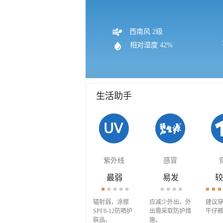
西南风 2级
相对湿度 42%
生活助手
紫外线
感冒
最弱
易发
较
辐射弱，涂擦
应减少外出，外
建议
SPF8-12防晒护
出需采取防护措
牛仔
肤品。
施。