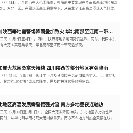
（8月3日），全国仍有大范围降雨，强降雨主要出现在华南和西南地区东部
北、东北一带。在副热带高压的掌控下，从东北至江南高温闷热天气持续。
四川陕西等地需警惕降雨叠加致灾 华北南部至江南一带高温频现
三天（8月2日至4日），四川、陕西等地多地雨势仍猛烈。同时，我国中东
有大范围高温桑拿天，华北南部至江南一带高温频现。
东部大范围桑拿天持续 四川陕西等部分地区有强降雨
（7月31日）至8月初，长江中下游及其周围高温范围或再扩大。四川盆地、
、甘肃的部分地区或现强降雨，需及时关注预警预报信息。
北地区高温发展需警惕强对流 南方多地昼夜连轴热
三天（7月30日至8月1日），全国大范围降雨持续，东北地区多对流性降
同时，从华北到华南将现大范围桑拿天，南方不少地方闷热全天候在线。