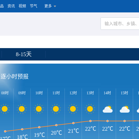
品
资讯
视频
节气
更多
8-15天
逐小时预报
08时
09时
10时
11时
12时
13时
14时
15时
22℃
22℃
22℃
21℃
20℃
19℃
18℃