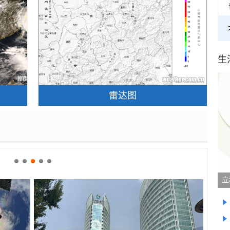
生
雷达图
晕 好似天
北京