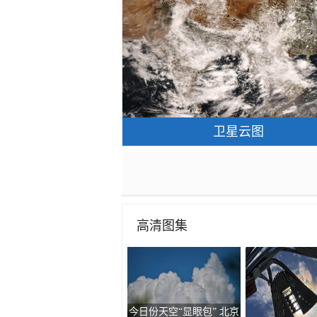
卫星云图
高清图集
走进青海祁连 邂逅一场大
北京现超清晰日