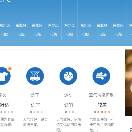
17℃
东北风
东北风
东北风
东北风
东北风
东北风
东北风
东北风
<3级
<3级
<3级
<3级
<3级
<3级
<3级
<3级
穿衣
洗车
运动
空气污染扩散
舒适
适宜
适宜
较差
穿薄外套或
天气较好，适合
天气较好，尽情
气象条件较不利
裤等服装。
擦洗汽车。
感受运动的快乐
于空气污染物扩
吧。
散。。