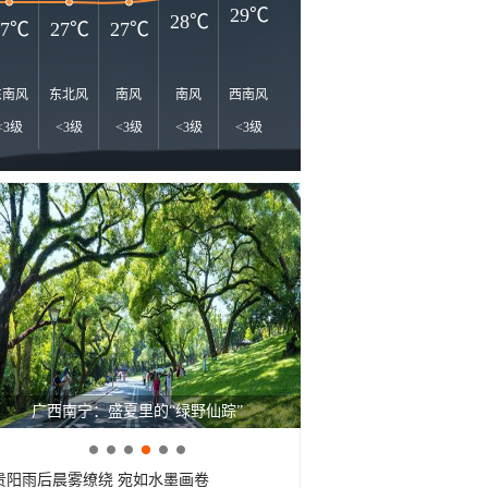
30℃
29℃
28℃
27℃
27℃
27℃
东南风
东北风
南风
南风
西南风
西风
南风
西北风
西
<3级
<3级
<3级
<3级
<3级
<3级
<3级
<3级
<
广西南宁：盛夏里的“绿野仙踪”
贵阳雨后晨雾缭绕 宛如水墨画卷