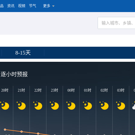
品
资讯
视频
节气
更多
8-15天
逐小时预报
20时
21时
22时
23时
00时
01时
02时
03时