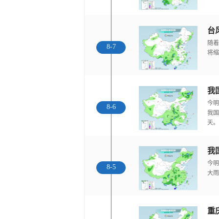
随着
8-7
将缩
今明
8-6
我国
天。
我
今明
8-5
大雨
重