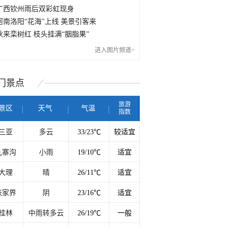
广西钦州雨后双彩虹现身
河南洛阳“花海”上线 美景引客来
秋来栾树红 枝头挂满“胭脂果”
进入图片频道>
门
景点
旅游
景区
天气
气温
指数
三亚
多云
33/23℃
较适宜
九寨沟
小雨
19/10℃
适宜
大理
晴
26/11℃
适宜
张家界
阴
23/16℃
适宜
桂林
中雨转多云
26/19℃
一般