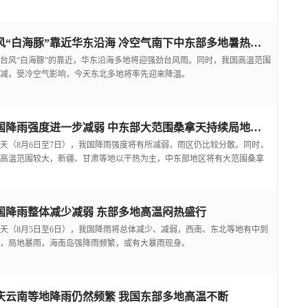
台风“白海豚”靠近华东沿海 冷空气南下中东部多地暑热缓解
台风“白海豚”的靠近，华东沿海多地将迎强劲台风雨。同时，我国高温范围
减，受冷空气影响，今天东北多地将率先迎来降温。
我国降雨强度进一步减弱 中东部大范围桑拿天持续局地可超38℃
天（8月6日至7日），我国降雨强度将有所减弱，雨区仍比较分散。同时，
高温范围较大，新疆、甘肃等地以干热为主，中东部地区将有大范围桑拿
国降雨整体减少减弱 东部多地高温闷热盛行
天（8月5日至6日），我国降雨将总体减少、减弱，西南、东北等地有中到
，局地暴雨，海南岛强降雨频繁，或有大暴雨现身。
庆云南等地降雨仍然频繁 我国东部多地高温不断