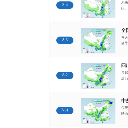
未来
8-4
庆、
全
今天
8-3
至华
今起
8-2
部仍
中
今天
7-31
陕西