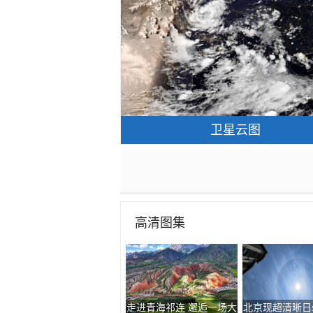
卫星云图
高清图集
走进青海祁连 邂逅一场大
北京现超清晰日