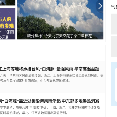
睛”
气
！9张图
为防
“糖分超标” 今天北京天空藏了朵巨型棉花...
天到...
温
江上海等地将承接台风“白海豚”最强风雨 华南高温盘踞
几天，华东地区风雨显著增强，浙江、上海等地将承接台风最猛烈风雨。受
气与台风“白海豚”共同影响，中东部暑热范围缩减。
风“白海豚”靠近浙闽沿海风雨渐起 中东部多地暑热消减
至下周初，随着台风“白海豚”靠近，上海、浙江、福建等地将现持续强降
同时暑热消减，华北、江南多地将退出高温行列。