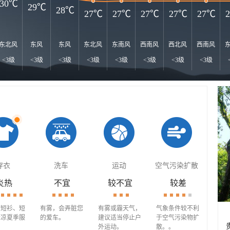
30℃
29℃
28℃
27℃
27℃
27℃
27℃
27℃
东北风
东风
东风
东北风
东南风
西南风
西北风
西南风
<3级
<3级
<3级
<3级
<3级
<3级
<3级
<3级
穿衣
洗车
运动
空气污染扩散
炎热
不宜
较不宜
较差
穿短衫、短
有雾，会弄脏您
有雾或霾天气，
气象条件较不利
清凉夏季服
的爱车。
建议适当停止户
于空气污染物扩
外运动。
散。。