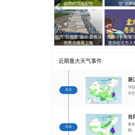
自然的顶级配色
空“大眼
台风“白海豚”逼近 游客从
有种冷叫嗷嗷冷
现双彩虹和云隙光景观
南麂岛撤离上岸
告诉你北方人冬
近期重大天气事件
浙
今后
8-9
冷空
台
周末
8-8
雨。