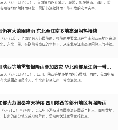
三天（8月4日至6日），我国降雨逐步减少、减弱，但在陕西、四川、重
贵州等地仍然降雨频繁，需防范连续降雨可能引发的次生灾害。
国仍有大范围降雨 东北至江南多地高温闷热持续
（8月3日），全国仍有大范围降雨，强降雨主要出现在华南和西南地区东部
北、东北一带。在副热带高压的掌控下，从东北至江南高温闷热天气持续。
四川陕西等地需警惕降雨叠加致灾 华北南部至江南一带高温频现
三天（8月2日至4日），四川、陕西等地多地雨势仍猛烈。同时，我国中东
有大范围高温桑拿天，华北南部至江南一带高温频现。
东部大范围桑拿天持续 四川陕西等部分地区有强降雨
（7月31日）至8月初，长江中下游及其周围高温范围或再扩大。四川盆地、
、甘肃的部分地区或现强降雨，需及时关注预警预报信息。