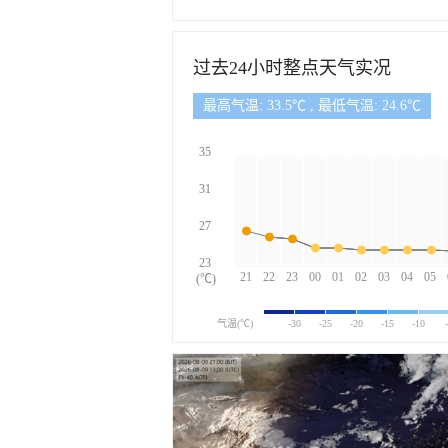
过去24小时整点天气实况
最高气温: 33.5℃ , 最低气温: 24.6℃
35
31
27
23
21
22
23
00
01
02
03
04
05
(℃)
气温(℃)
-30
-25
-20
-15
-10