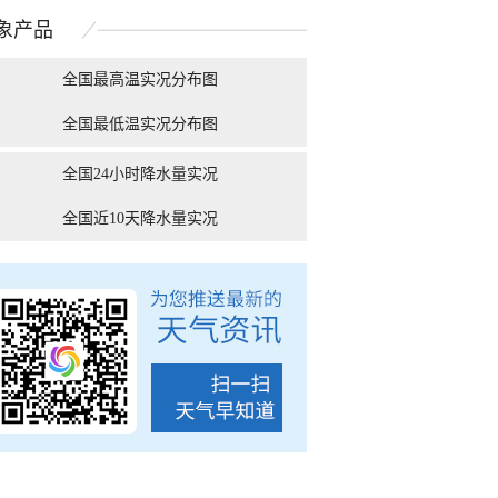
仿若一片片棉花糖
之上清晰可见
象
产品
全国最高温实况分布图
全国最低温实况分布图
范台风“白海豚” 浙江
被湿冷支配的恐惧！9张
云南昆明降
岭渔船紧急转...
图告诉你南方人冬天...
全国24小时降水量实况
全国近10天降水量实况