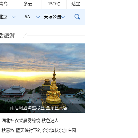
青岛
多云
15/9℃
适宜
北京
5A
天坛公园
活
旅游
雨后峨眉沟壑尽显 金顶显真容
湖北神农架晨雾缭绕 秋色迷人
秋意浓 蓝天映衬下的哈尔滨伏尔加庄园
天空现瑰丽朝霞 云层
山东威海现日晕景观 蓝天