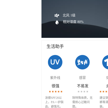
北风 1级
相对湿度 80%
生活助手
紫外线
感冒
很强
不易发
涂擦SPF20以
除特殊体质，无
建议
上，PA++护肤
需担心过敏问
裤等
品，避强光。
题。
装。