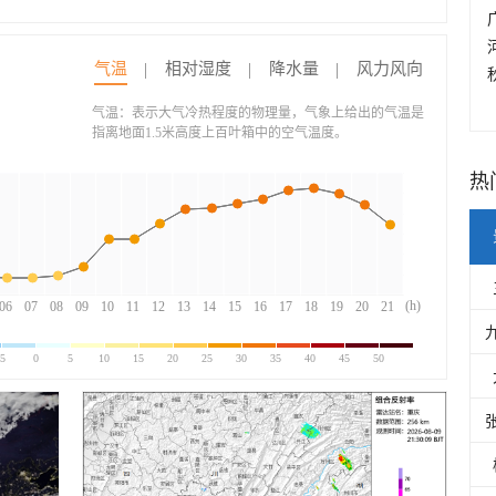
气温
相对湿度
降水量
风力风向
气温：表示大气冷热程度的物理量，气象上给出的气温是
指离地面1.5米高度上百叶箱中的空气温度。
热
(h)
06
07
08
09
10
11
12
13
14
15
16
17
18
19
20
21
-5
0
5
10
15
20
25
30
35
40
45
50