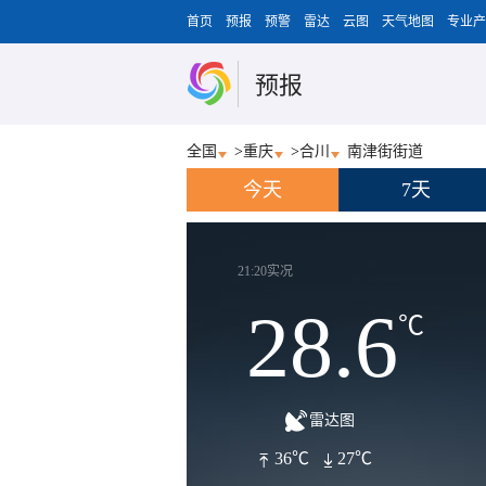
首页
预报
预警
雷达
云图
天气地图
专业产
预报
全国
>
重庆
>
合川
南津街街道
今天
7天
21:20实况
28.6
℃
雷达图
36℃
27℃