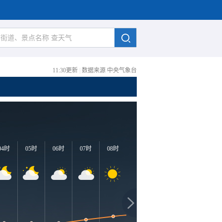
11:30更新
|
数据来源 中央气象台
04时
05时
06时
07时
08时
09时
10时
11时
1
3
33℃
32℃