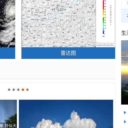
生
雷达图
晕 好似天
北京