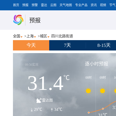
首页
预报
预警
雷达
云图
天气地图
专业产品
资讯
视频
节气
预报
全国
>
上海
>
城区
四川北路街道
今天
7天
8-15天
逐小时预报
09:50实况
31.4
℃
08时
09时
1
雷达图
3
29℃
34℃
31℃