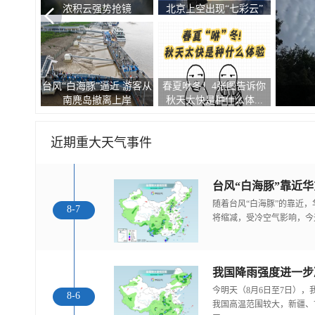
浓积云强势抢镜
北京上空出现“七彩云”
台风“白海豚”逼近 游客从
春夏咻冬！4张图告诉你
南麂岛撤离上岸
秋天太快是种什么体...
近期重大天气事件
随着台风“白海豚”的靠近
8-7
将缩减，受冷空气影响，今
今明天（8月6日至7日）
8-6
我国高温范围较大，新疆、