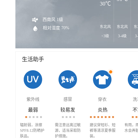
30℃
西南风 1级
东北风
东北风
东
相对湿度 70%
<3级
3-4级
3
生活助手
紫外线
感冒
穿衣
洗
最弱
较易发
炎热
不
辐射弱，涂擦
需注意远离过敏
建议穿短衫、短
有雨，
SPF8-12防晒护
源，适当采取防
裤等清凉夏季服
水会弄
肤品。
护措施。
装。