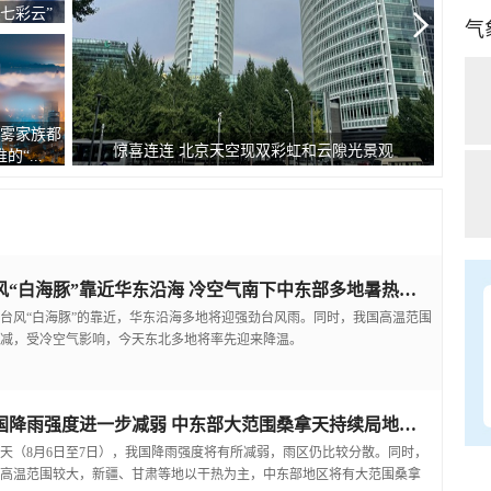
七彩云”
气
雾家族都
台风
惊喜连连 北京天空现双彩虹和云隙光景观
“...
台风“白海豚”靠近华东沿海 冷空气南下中东部多地暑热缓解
台风“白海豚”的靠近，华东沿海多地将迎强劲台风雨。同时，我国高温范围
减，受冷空气影响，今天东北多地将率先迎来降温。
我国降雨强度进一步减弱 中东部大范围桑拿天持续局地可超38℃
天（8月6日至7日），我国降雨强度将有所减弱，雨区仍比较分散。同时，
高温范围较大，新疆、甘肃等地以干热为主，中东部地区将有大范围桑拿