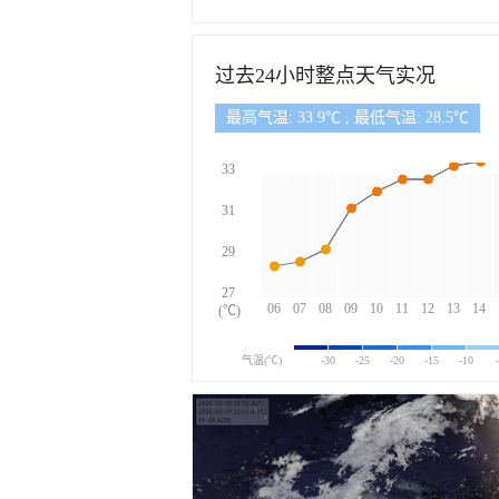
过去24小时整点天气实况
最高气温: 33.9℃ , 最低气温: 28.5℃
33
31
29
27
06
07
08
09
10
11
12
13
14
(℃)
气温(℃)
-30
-25
-20
-15
-10