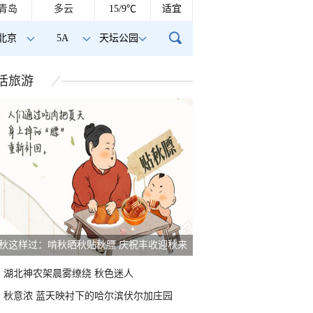
青岛
多云
15/9℃
适宜
北京
5A
天坛公园
活
旅游
秋这样过：啃秋晒秋贴秋膘 庆祝丰收迎秋来
湖北神农架晨雾缭绕 秋色迷人
秋意浓 蓝天映衬下的哈尔滨伏尔加庄园
青海祁连 邂逅一场大
北京现超清晰日晕 好似天