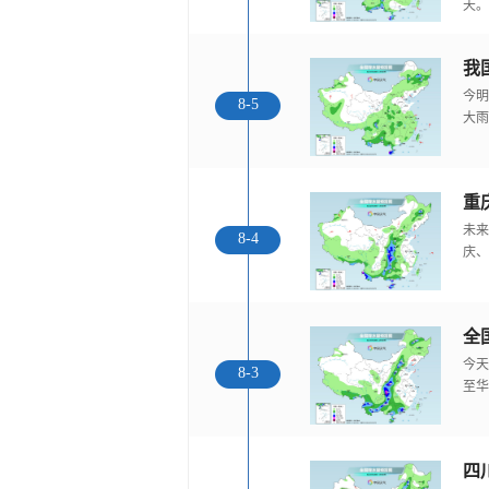
天。
我
今明
8-5
大雨
重
未来
8-4
庆、
全
今天
8-3
至华