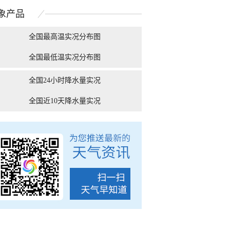
自然的顶级配色
空“大眼睛”
象
产品
全国最高温实况分布图
全国最低温实况分布图
“白海豚”逼近 游客从
有种冷叫嗷嗷冷！9张图
“糖分超标” 今天北
南麂岛撤离上岸
告诉你北方人冬天到...
全国24小时降水量实况
全国近10天降水量实况