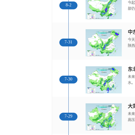
今起
8-2
部仍
中
今天
7-31
陕西
东
未来
7-30
水。
大
未来
7-29
高压