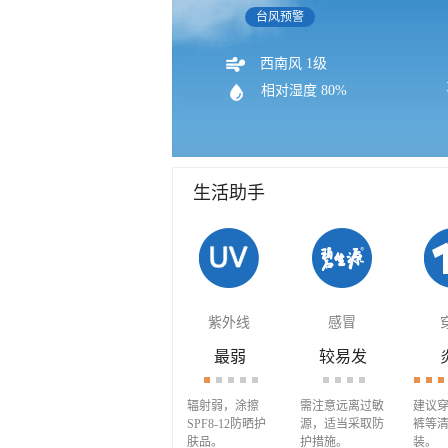
台风预警
西南风 1级
相对湿度 80%
生活助手
紫外线
感冒
最弱
较易发
辐射弱，涂擦
需注意远离过敏
建议
SPF8-12防晒护
源，适当采取防
裤等
肤品。
护措施。
装。