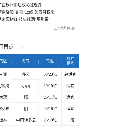
广西钦州雨后双彩虹现身
河南洛阳“花海”上线 美景引客来
秋来栾树红 枝头挂满“胭脂果”
进入图片频道>
门
景点
旅游
景区
天气
气温
指数
三亚
多云
33/23℃
较适宜
九寨沟
小雨
19/10℃
适宜
大理
晴
26/11℃
适宜
张家界
阴
23/16℃
适宜
桂林
中雨转多云
26/19℃
一般