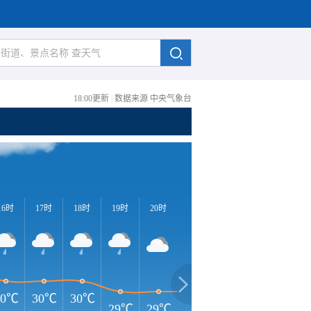
18:00更新
|
数据来源 中央气象台
16时
17时
18时
19时
20时
21时
22时
23时
0
30℃
30℃
30℃
29℃
29℃
29℃
29℃