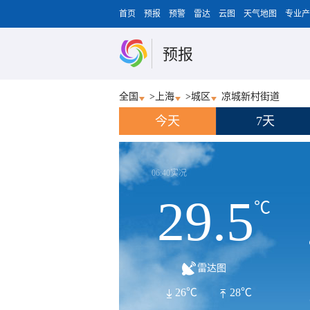
首页
预报
预警
雷达
云图
天气地图
专业产
预报
全国
>
上海
>
城区
凉城新村街道
今天
7天
06:40实况
29.5
℃
雷达图
26℃
28℃