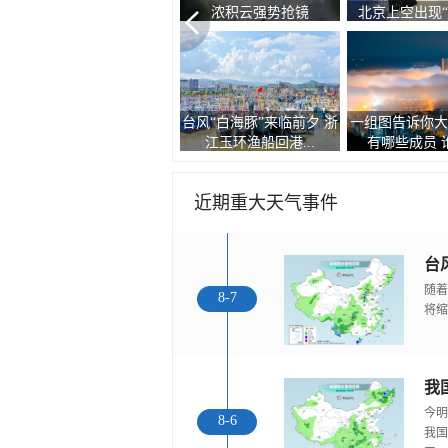
浓积云强势抢镜
北京上空出现“
台风“白海豚”来临前夕 浙
一组图告诉你大
鱼鳞云景观
江玉环渔船回港...
有哪些成员 谁的
近期重大天气事件
随着
8-7
将缩
今明
8-6
我国