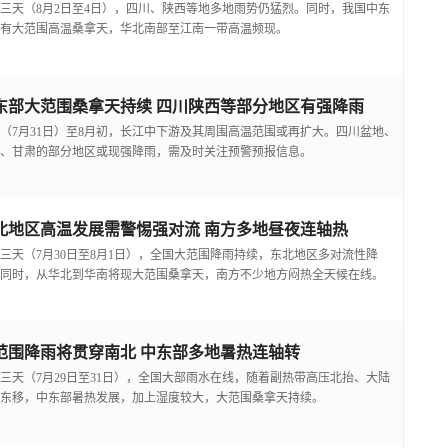
三天（8月2日至4日），四川、陕西等地多地雨势仍猛烈。同时，我国中东
有大范围高温桑拿天，华北南部至江南一带高温频现。
东部大范围桑拿天持续 四川陕西等部分地区有强降雨
（7月31日）至8月初，长江中下游及其周围高温范围或再扩大。四川盆地、
、甘肃的部分地区或现强降雨，需及时关注预警预报信息。
北地区高温发展需警惕强对流 南方多地昼夜连轴热
三天（7月30日至8月1日），全国大范围降雨持续，东北地区多对流性降
同时，从华北到华南将现大范围桑拿天，南方不少地方闷热全天候在线。
范围降雨将贯穿南北 中东部多地暑热连轴转
三天（7月29日至31日），全国大部雨水在线，随着副热带高压北抬、大陆
东移，中东部暑热发展，加上湿度较大，大范围桑拿天持续。