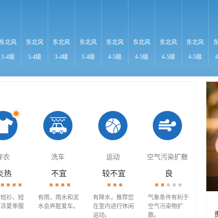
东北风
东北风
东北风
东北风
东北风
东北风
东北风
东北风
3-4级
3-4级
3-4级
3-4级
4-5级
4-5级
4-5级
4-5级
穿衣
洗车
运动
空气污染扩散
炎热
不宜
较不宜
良
穿短衫、短
有雨，雨水和泥
有降水，推荐您
气象条件有利于
清凉夏季服
水会弄脏爱车。
在室内进行休闲
空气污染物扩
运动。
散。