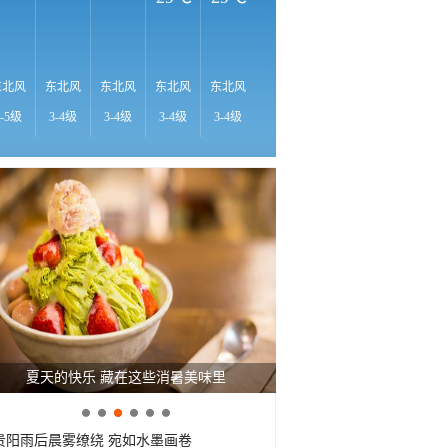
28℃
2
东北风
东北风
东北风
东北风
东北风
东北风
东北风
东北风
东
4-5级
3-4级
3-4级
3-4级
3-4级
3-4级
4-5级
4-5级
3-
夏天的快乐 藏在这些消暑美味里
贵阳雨后晨雾缭绕 宛如水墨画卷