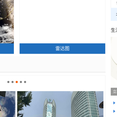
生
雷达图
立
走进