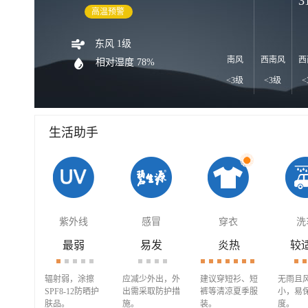
3
高温预警
东风 1级
南风
西南风
西
相对湿度 78%
<3级
<3级
<
生活助手
紫外线
感冒
穿衣
洗
最弱
易发
炎热
较
辐射弱，涂擦
应减少外出，外
建议穿短衫、短
无雨且
SPF8-12防晒护
出需采取防护措
裤等清凉夏季服
小，易
肤品。
施。
装。
度。