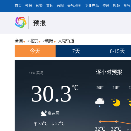
首页
预报
预警
雷达
云图
天气地图
专业产品
资讯
视频
节气
预报
全国
>
北京
>
朝阳
大屯街道
今天
7天
8-15天
逐小时预报
23:40实况
30.3
℃
20时
21时
2
雷达图
35℃
27℃
32℃
32℃