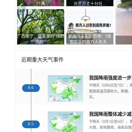
拉满
光芒万丈十分壮...
广西南宁：盛夏里的“绿野
被湿冷支配的恐惧！9张
.
仙踪”
图告诉你南方人冬天...
近期重大天气事件
今明天（8月6日至7日）
8-6
我国高温范围较大，新疆、
天。
我国降雨整体减少减
今明天（8月5日至6日）
8-5
大雨，局地暴雨，海南岛强